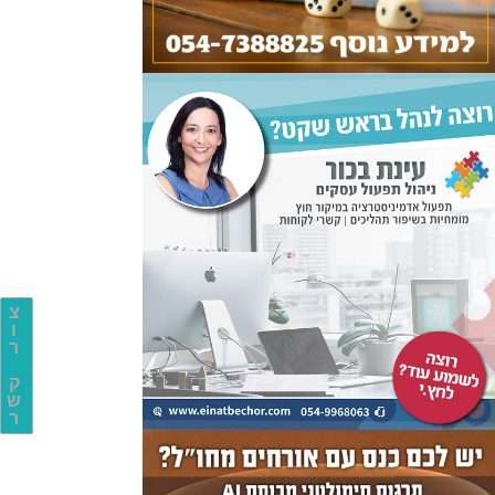
צ
ו
ר
ק
ש
ר