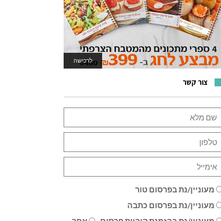
לרכישה
לאתר המשחקים
צור קשר
מעוניין/נת בפרסום טור
מעוניין/נת בפרסום כתבה
מעוניין/נת בהזמנת קוביית פרסום
אחר