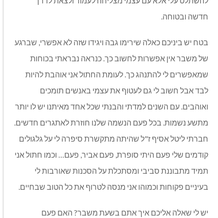
להשתלט עלי אלא עם עצמי מצליחה לעמוד ולצאת לדרך
חדשה ובטוחה.
בטח יש ביניכם כאלה שירימו גבה ויגידו שזה לא אפשרי, שברגע
של משבר אין אפשרות לחשוב כך. כנראה נבראתי בכוחות
שמאפשרים לי להתנהג כך. לעומת החתול אני אוהבת להיות
לבד אבל חשוב לי גם לעטוף את עצמי באנשים תומכים
ואוהבים. עם השנים למדתי והבנתי שכל אחד מאיתנו יש לו יותר
מתשע נשמות. בכל פעם הנשמה שלנו חוזרת לאתגרים חדשים.
חברתי ליטל אסיף ז"ל שהיתה מתקשרת סיפרה לי על גלגולים
קודמים שלי פעם היתי סופרת, פעם אביר, פעם… וכמו חתול אני
תמיד מתבוננת סביבי ומסתכלת על הסכנות שאורבות לי
בעיניים פקוחות וכמוהו אני מנסה לטרוף את כל הטוב שבחיים.
יש לי שאלה אליכם איך אתם בשעת משבר? האם פעם