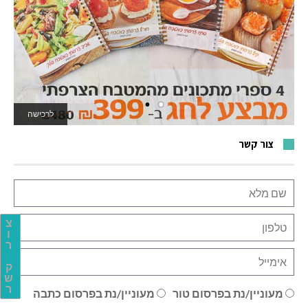
לרכישה
לאתר המשחקים
צור קשר
צ
ו
ר
ק
ש
ר
מעוניין/נת בפרסום טור
מעוניין/נת בפרסום כתבה