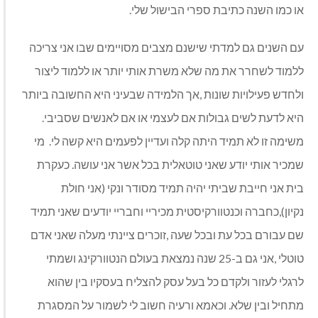
או כמו השנה כתיבת ספרי הבישול שלי.
עם השנים גם למדתי שישנם מצבים מסויימים שבו אני צריכה
ללמוד לשחרר את מה שלא משרת אותי יותר או ללמוד ליצור
ולחדש פעילויות שונות ,אך הלמידה שבעיני היא החשובה ביותר
היא לדעת לשים גבולות אם לעצמי או אם לאנשים שסביבי.
משימה זו לא תמיד היתה קלה ועדיין לפעמים היא קשה לי. מי
שמכיר אותי יודע שאני טוטאלית בכל אשר אני עושה. כעקרת
בית אני חייבת שביתי יהיה תמיד מסודר ונקי (אני חולת
נקיון),כחברה וכנטוורקיסטית מכיריי וחבריי יודעים שאני תמיד
שם עבורם בכל עת ובכל שעה ,זוכרים ציינתי מעלה שאני אדם
טוטלי ,אני גם ב-25 שנה נמצאת בעולם הנטוורקינג ושמתי
לרגלי לעזור ולקדם כל בעל עסק להצליח בעסקיו בין שהוא
מתחיל ובין שלא. וכאמא ורעיה חשוב לי לשמור על המסגרת