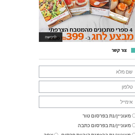
לרכישה
לאתר המשחקים
צור קשר
מעוניין/נת בפרסום טור
מעוניין/נת בפרסום כתבה
מעוניין/נת בהזמנת קוביית פרסום
אחר