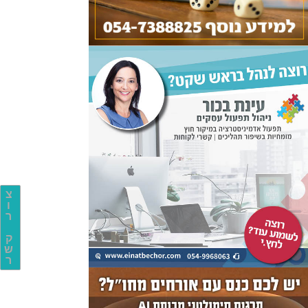
צ
ו
ר
ק
ש
ר