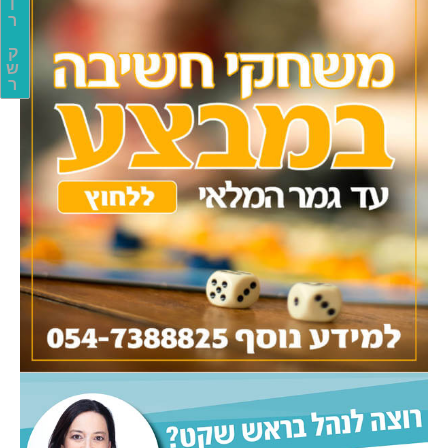
ו
ר
ק
ש
ר