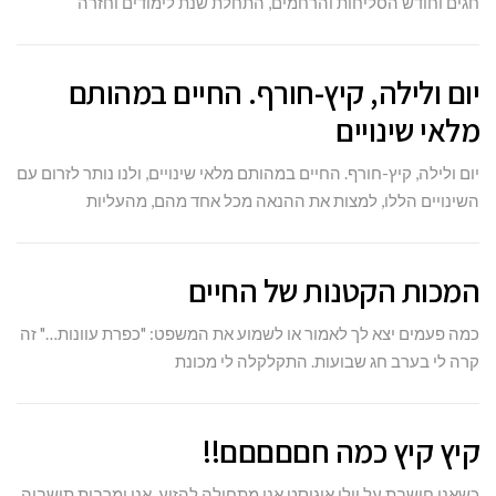
חגים וחודש הסליחות והרחמים, התחלת שנת לימודים וחזרה
יום ולילה, קיץ-חורף. החיים במהותם
מלאי שינויים
יום ולילה, קיץ-חורף. החיים במהותם מלאי שינויים, ולנו נותר לזרום עם
השינויים הללו, למצות את ההנאה מכל אחד מהם, מהעליות
המכות הקטנות של החיים
כמה פעמים יצא לך לאמור או לשמוע את המשפט: "כפרת עוונות…" זה
קרה לי בערב חג שבועות. התקלקלה לי מכונת
קיץ קיץ כמה חםםםםם!!
כשאני חושבת על יולי אוגוסט אני מתחילה להזיע. אני ומרבית תושביה