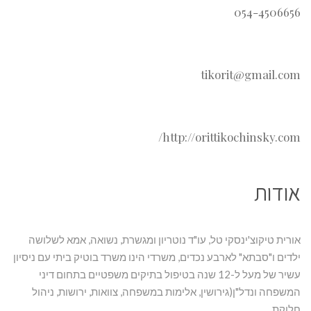
054-4506656
tikorit@gmail.com
http://orittikochinsky.com/
אודות
אורית טיקוצ'ינסקי טל, עו"ד נוטריון ומגשרת, נשואה, אמא לשלושה
ילדים ו"סבתא" לארבע נכדים, משרדי הינו משרד בוטיק ביתי עם ניסיון
עשיר של מעל ל-12 שנה בטיפול בתיקים משפטיים בתחום דיני
המשפחה ונדל"ן(גירושין, אלימות במשפחה, צוואות, ירושות, ניהול
חלוקת