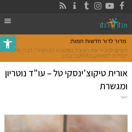
CONTACT
RSS
INSTAGRAM
TUMBLR
YOUTUBE
FACEBOOK
תפר
פתח סרגל
מדור לדור חדשות חמות:
רוצים להכיר את האוכל במטבח הצרפתי? דברו איתי
יהודית לוטואק 054-7388825.
אורית טיקוצ'ינסקי טל – עו"ד נוטריון
ומגשרת
ראשי