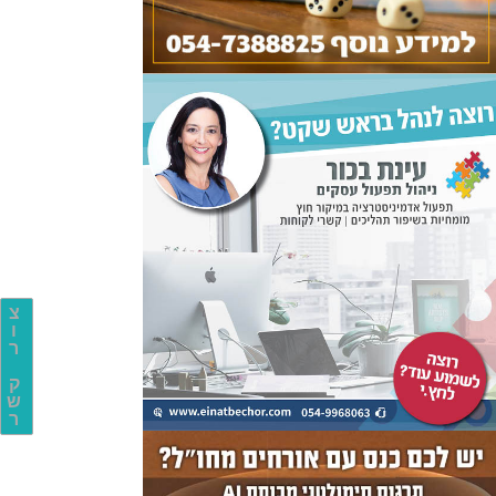
צ
ו
ר
ק
ש
ר