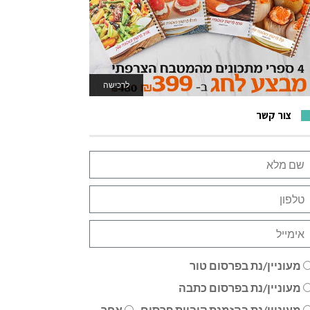
לרכישה
לאתר המשחקים
צור קשר
מעוניין/נת בפרסום טור
מעוניין/נת בפרסום כתבה
מעוניין/נת בהזמנת קוביית פרסום
אחר