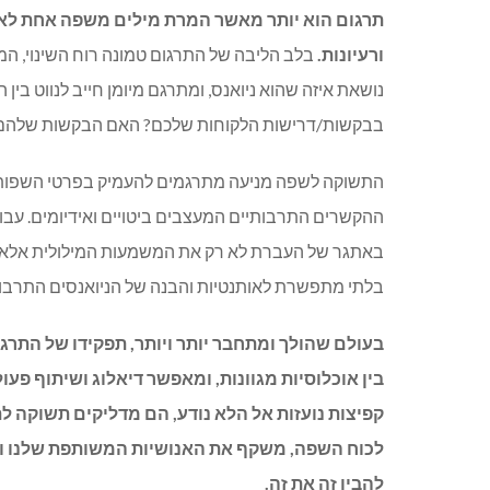
תרגום הוא יותר מאשר המרת מילים משפה אחת לאחר
ורעיונות.
בלב הליבה של התרגום טמונה רוח השינוי, ה
נושאת איזה שהוא ניואנס, ומתרגם מיומן חייב לנווט בין ה
בבקשות/דרישות הלקוחות שלכם? האם הבקשות שלהם הגיו
התשוקה לשפה מניעה מתרגמים להעמיק בפרטי השפות 
ההקשרים התרבותיים המעצבים ביטויים ואידיומים. עבוד
באתגר של העברת לא רק את המשמעות המילולית אלא ג
בלתי מתפשרת לאותנטיות והבנה של הניואנסים התרבותי
בעולם שהולך ומתחבר יותר ויותר, תפקידו של התרגו
בין אוכלוסיות מגוונות, ומאפשר דיאלוג ושיתוף פע
קפיצות נועזות אל הלא נודע, הם מדליקים תשוקה ל
לכוח השפה, משקף את האנושיות המשותפת שלנו וא
להבין זה את זה
.