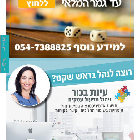
צ
ו
ר
ק
ש
ר