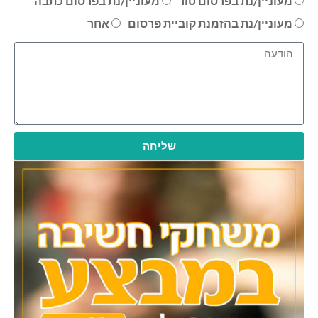
מעוניין/נת בפרסום טור
מעוניין/נת בפרסום כתבה
מעוניין/נת בהזמנת קוביית פרסום
אחר
שליחה