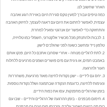
האחר שחשוב לנו.
כמה טיפים עבורך למעין טקס סגירת היום באוירת רוגע ואהבה
עצמית, לאפשר לחתום את היום עם דאגה לעצמך, לחיזוק האהבה
והתחזוקה כדי לאפשר יום אנרגטי ומועיל למחרת.
1. לכבות ולהתנתק מכל מכשיר אלקטרוני, חשמלי כמו טלויזיה,
טלפון נייד ומחשב כשעה לפני שהולכים לישון.
2. לתת לרגליים מנוחה – אחרי שסחבו אתכם כל היום, פנקו אותם
באמבט חמים, או גיגית עם מים פושרים ושמנים מרגיעים ללחלוח
העור ולהרגעה.
3. יחס גם לידיים – ישנן נקודות לחיצה מאוד מרגיעות, משחררות
ונעימות ללחיצה, כדוגמת הנקודה שבתמונה ושלל נקודות נוספות.
בזמן שהרגליים מתפנקות, עסו את כפות הידיים.
4. חימום מבפנים – בזמן ההרגעה של הרגליים והידיים – שבו עם
כוס תה בטעם האהוב עליכם, והכניסו חום נעים גם מבפנים.