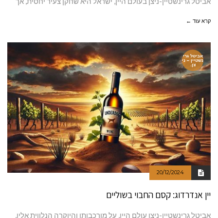
אביטל גרינשטיין-ניצן בעולם היין, ישראל היא שחקן צעיר יחסית, אך
קרא עוד ←
אביטל גרי
נשטיין – ני
צן.
20/12/2024
יין אנדרדוג: קסם החבוי בשוליים
אביטל גרינשטיין-ניצן עולם היין, על מורכבותו והיוקרה הנלווית אליו,