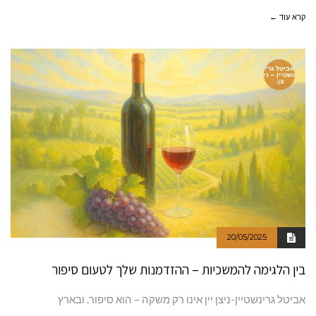
קרא עוד ←
אביטל גרי
נשטיין – ני
צן.
20/05/2025
בין הלגימה להמשכיות – ההזדמנות שלך לטעום סיפור
אביטל גרינשטיין-ניצן יין אינו רק משקה – הוא סיפור. ובארץ