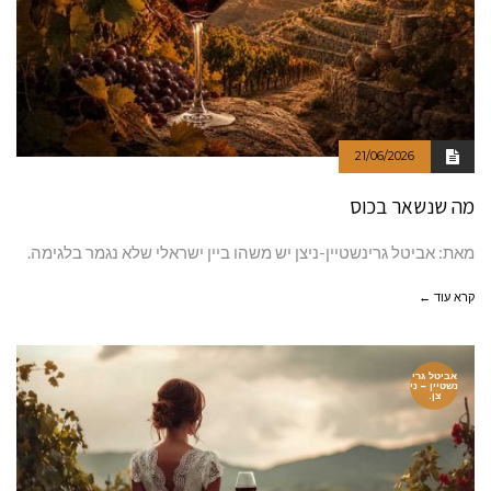
21/06/2026
מה שנשאר בכוס
מאת: אביטל גרינשטיין-ניצן יש משהו ביין ישראלי שלא נגמר בלגימה.
קרא עוד ←
אביטל גרי
נשטיין – ני
צן.