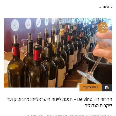
קרא עוד ←
אביטל גרי
נשטיין – ני
צן.
23/03/2025
תחרות היין Delvino – חגיגה ליינות הישראליים: מהבוטיק ועד
ליקבים הגדולים