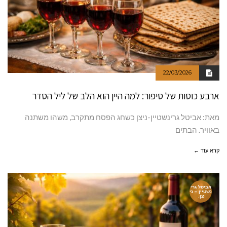
22/03/2026
ארבע כוסות של סיפור: למה היין הוא הלב של ליל הסדר
מאת: אביטל גרינשטיין-ניצן כשחג הפסח מתקרב, משהו משתנה
באוויר. הבתים
קרא עוד ←
אביטל גרי
נשטיין – ני
צן.