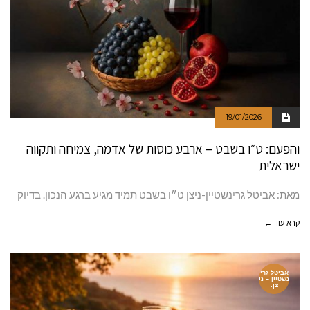
19/01/2026
והפעם: ט״ו בשבט – ארבע כוסות של אדמה, צמיחה ותקווה
ישראלית
מאת: אביטל גרינשטיין-ניצן ט״ו בשבט תמיד מגיע ברגע הנכון. בדיוק
קרא עוד ←
אביטל גרי
נשטיין – ני
צן.