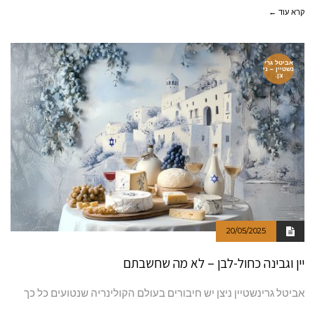
קרא עוד ←
אביטל גרי
נשטיין – ני
צן.
20/05/2025
יין וגבינה כחול-לבן – לא מה שחשבתם
אביטל גרינשטיין ניצן יש חיבורים בעולם הקולינריה שנטועים כל כך