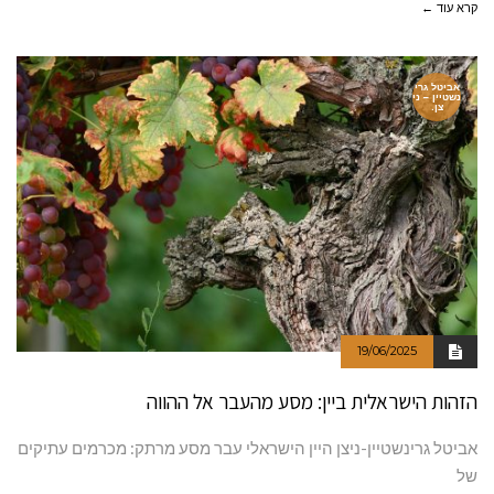
קרא עוד ←
אביטל גרי
נשטיין – ני
צן.
19/06/2025
הזהות הישראלית ביין: מסע מהעבר אל ההווה
אביטל גרינשטיין-ניצן היין הישראלי עבר מסע מרתק: מכרמים עתיקים
של