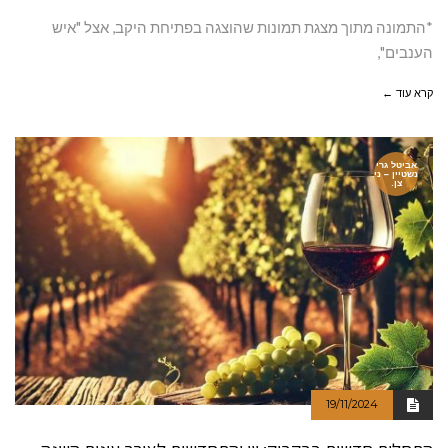
*התמונה מתוך מצגת תמונות שהוצגה בפתיחת היקב, אצל "איש
הענבים",
קרא עוד ←
אביטל גרי
נשטיין – ני
צן.
19/11/2024