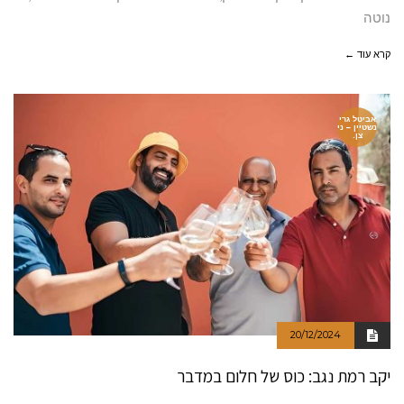
נוטה
קרא עוד ←
אביטל גרי
נשטיין – ני
צן.
20/12/2024
יקב רמת נגב: כוס של חלום במדבר