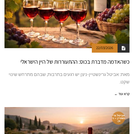
22/03/2026
כשהאדמה מדברת בכוס: ההתעוררות של היין הישראלי
מאת: אביטל גרינשטיין-ניצן יש רגעים בתרבות, שבהם מתרחש שינוי
שקט.
קרא עוד ←
אביטל גרי
נשטיין – ני
צן.