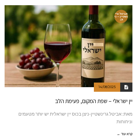
אביטל גרי
נשטיין – ני
צן.
14/08/2025
יין ישראלי – שפת המקום, פעימת הלב
מאת: אביטל גרינשטיין-ניצן בכוס יין ישראלית יש יותר מטעמים
וניחוחות
קרא עוד ←