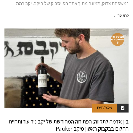
*משפחת צדוק, תמונה מתוך אתר הפייסבוק של היקב: יקב רמת
קרא עוד ←
אביטל גרי
נשטיין – ני
צן.
19/11/2024
בין אדמה לתקווה: הפתיחה המחודשת של יקב ניר עוז ותחיית
החלום בבקבוק ראשון מיקב Pauker