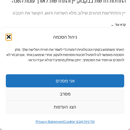
התחלות חדשות בבקבוק: יין והתחדשות לאורך עונות השנה
יין והתחדשות מהווים שילוב מלא השראה ורגש, הקושר את הטבע
קרא עוד ←
ניהול הסכמה
אביטל גרי
נשטיין – ני
האתר משתמש בקוקיז וטכנולוגיות דומות כדי לשפר את חוויית הגלישה שלך. מתן
צן.
הסכמה מאפשר לנו להפעיל תכונות מסוימות ולעקוב אחרי שימוש באתר. אם תבחר לא
להסכים או תסיר את הסכמתך, ייתכן שחלק מהפיצ’רים לא יעבדו כראוי.
אני מסכים
מסרב
הצג העדפות
גלילה
21/10/2024
מדיניות קובצי Cookie
Privacy Statement
לראש
יין ונפש – החיבור העמוק בין טעמים לרגשות