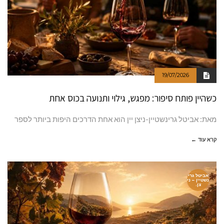
19/07/2026
כשהיין פותח סיפור: מפגש, גילוי ותנועה בכוס אחת
מאת: אביטל גרינשטיין-ניצן יין הוא אחת הדרכים היפות ביותר לספר
קרא עוד ←
אביטל גרי
נשטיין – ני
צן.