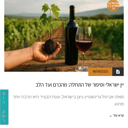
אביטל גרי
נשטיין – ני
צן.
18/09/2025
יין ישראלי וסיפור של התחלה: מהכרם ועד הלב
צ
מאת: אביטל גרינשטיין-ניצן בישראל, עונת הבציר היא הרבה יותר
ו
ר
מרגע
ק
קרא עוד ←
ש
ר