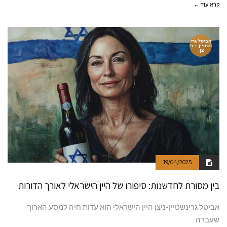
קרא עוד ←
אביטל גרי
נשטיין – ני
צן.
19/04/2025
בין מסורת לחדשנות: סיפורו של היין הישראלי לאורך הדורות
אביטל גרינשטיין-ניצן היין הישראלי הוא עדות חיה למסע הארוך
שעברה