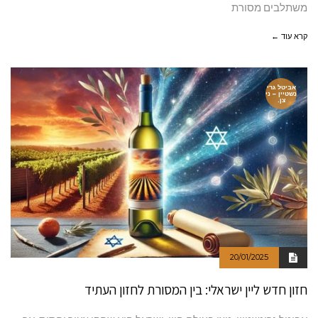
משתלבים מסורת
קרא עוד ←
אביטל גרי
נשטיין – ני
צן.
20/01/2025
חזון חדש ליין ישראלי: בין המסורת לחזון העתיד