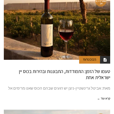
נשטיין – ני
צן.
19/10/2025
טעמו של הזמן: התמודדות, התבוננות ובהירות בכוס יין
ישראלית אחת
מאת: אביטל גרינשטיין-ניצן יש רגעים שבהם הכוס שאנו מרימים אל
קרא עוד ←