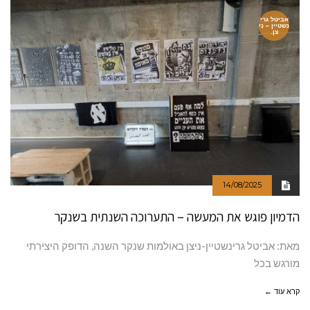
אביטל גרי
נשטיין – ני
צן.
14/08/2025
הדמיון פוגש את המעשה – התערוכה השנתית בשנקר
מאת: אביטל גרינשטיין-ניצן באולמות שנקר השנה, הדופק היצירתי
מורגש בכל
קרא עוד ←