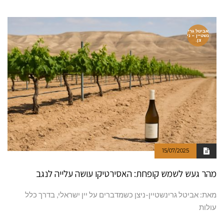
אביטל גרי
נשטיין – ני
צן.
15/07/2025
מהר געש לשמש קופחת: האסירטיקו עושה עלייה לנגב
מאת: אביטל גרינשטיין-ניצן כשמדברים על יין ישראלי, בדרך כלל
עולות