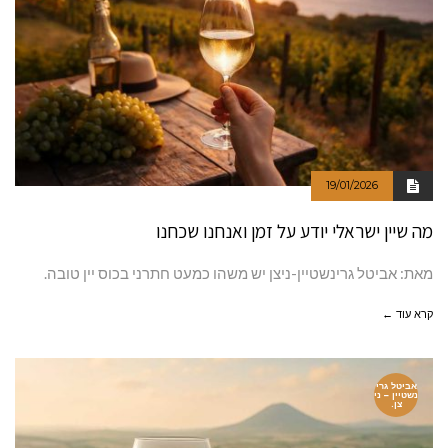
19/01/2026
מה שיין ישראלי יודע על זמן ואנחנו שכחנו
מאת: אביטל גרינשטיין-ניצן יש משהו כמעט חתרני בכוס יין טובה.
קרא עוד ←
אביטל גרי
נשטיין – ני
צן.