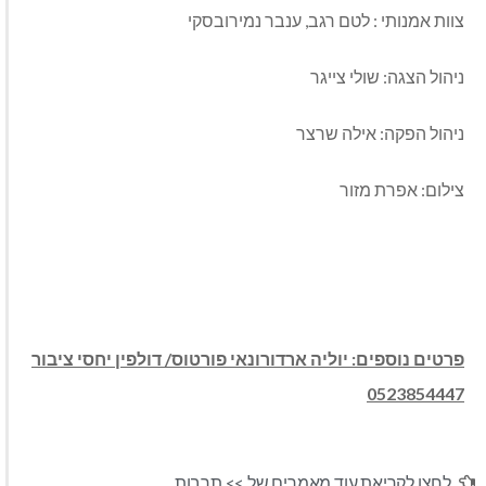
צוות אמנותי : לטם רגב, ענבר נמירובסקי
ניהול הצגה: שולי צייגר
ניהול הפקה: אילה שרצר
צילום: אפרת מזור
פרטים נוספים: יוליה ארדורונאי פורטוס/ דולפין יחסי ציבור
0523854447
לחצו לקריאת עוד מאמרים של >>
תרבות