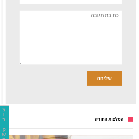
תגובה
צ
ו
המלצות החודש
ר
ק
ש