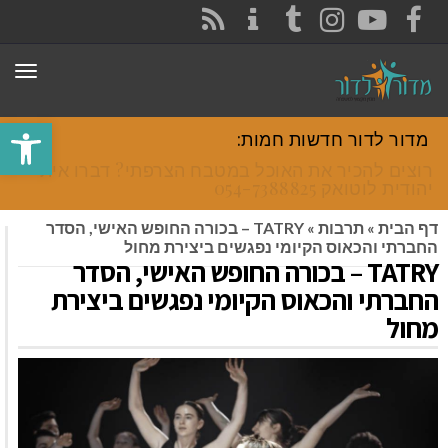
CONTACT
RSS
INSTAGRAM
TUMBLR
YOUTUBE
FACEBOOK
תפר
פתח סרגל
מדור לדור חדשות חמות:
רוצים להכיר את האוכל במטבח הצרפתי? דברו איתי
יהודית לוטואק 054-7388825.
דף הבית
»
תרבות
»
TATRY – בכורה החופש האישי, הסדר
החברתי והכאוס הקיומי נפגשים ביצירת מחול
TATRY – בכורה החופש האישי, הסדר
החברתי והכאוס הקיומי נפגשים ביצירת
מחול