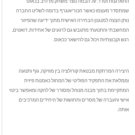
התארגנות וסדר. על הבמה נוצר משחק מרהיב בכאוס
שמתסדר מעצמו כאשר הכוריאוגרף בדומה לשליט החברה
נותן הצצה למנגנון הבחירה האישית מתוך ידיעה שהפיזור
המחשבתי והתנועתי מתגבש גם לרגעים של אחידות, דואטים,
רגש וקבוצתיות ויכול גם להישאר ככאוס.
היצירה המרתקת מבטאת קורולציה בין מוזיקה, גוף ותנועה
וממלאת את התפקיד הפוליטי של המחול כאמנות פיזית
המתקיימת בתוך מבנה מנוהל ומסודר של להקה ומאפשר ביטוי
אישי והעברה של מסרים ותחושות של היחידים המרכיבים
אותה.