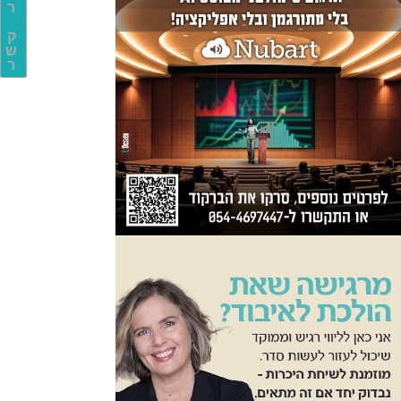
ר
ק
ש
ר