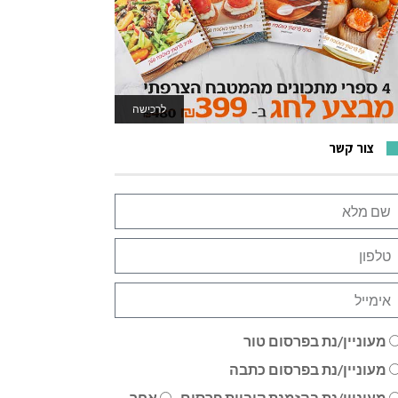
לרכישה
לאתר המשחקים
צור קשר
מעוניין/נת בפרסום טור
מעוניין/נת בפרסום כתבה
מעוניין/נת בהזמנת קוביית פרסום
אחר