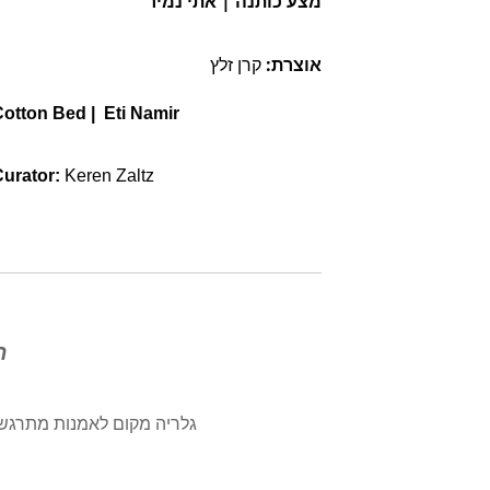
מצע כותנה 
| אתי נמיר
אוצרת:
 קרן זלץ
Cotton Bed
 | 
 Eti Namir
urator: 
Keren Zaltz
ה
גלריה מקום לאמנות מתרגש