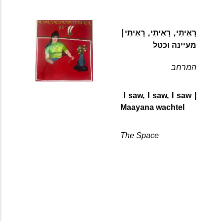
רָאִיתִי, רָאִיתִי, רָאִיתִי
| 
מעיינה וכטל
המרחב
 I saw, I saw, I saw 
|  
Maayana wachtel
The Space