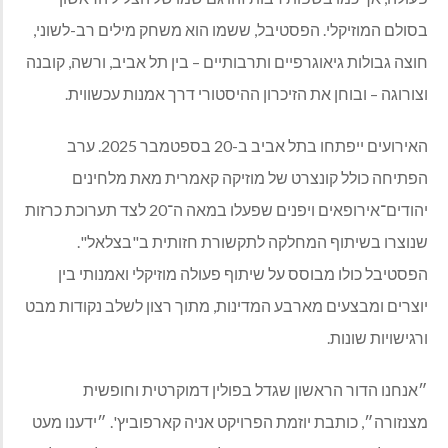
בסולם המוזיקלי. הפסטיבל, ששמו הוא משחק מילים רב-לשוני,
חוצה גבולות גיאוגרפיים ותרבותיים – בין תל אביב, ורשה, קובנה
וצורוגה – ובוחן את הזיכרון ההיסטורי דרך אמנות עכשווית.
האירועים ייפתחו בתל אביב ב-20 בספטמבר 2025. ערב
הפתיחה כולל קונצרט של מוזיקה קאמרית מאת מלחינים
יהודים־אירופאים ויפנים שפעלו במאה ה־20 לצד תערוכת כרזות
שנוצרו בשיתוף המחלקה לתקשורת חזותית ב"בצלאל".
הפסטיבל כולו מבוסס על שיתוף פעולה מוזיקלי ואמנותי בין
יוצרים ומבצעים מארבע המדינות, מתוך רצון לשלב נקודות מבט
ורגישויות שונות.
״אנחנו הדור הראשון שגדל בפולין דמוקרטית וחופשית
מצנזורה״, כותבת יוזמת הפרויקט אניה קארפוביץ'. ״ידענו מעט