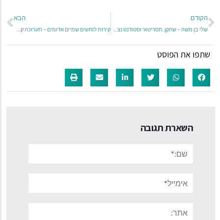
הקודם
הבא
שלי בן משה – שחקן, תסריטאי וסטודנט נצחי במופע סטנד אפ אישי "בין השורות"
קירות לוחשים שמיים אדומים – תערוכה קבוצתית
שתפו את הפוסט
השארת תגובה
שם:*
אימייל*
אתר: