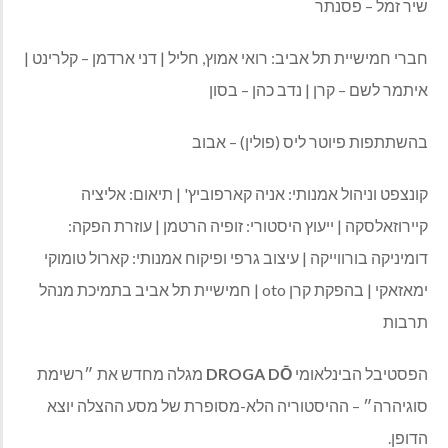
שיר זמל – פסנתר
חברי חמישיית תל אביב: רואי אמוץ, חליל | דני ארדמן – קלרינט |
איתמר לשם – קרן | נדב כהן – בסון
בהשתתפות פיוטר ליס (פולין) – אבוב
קונצפט וניהול אמנותי: אניה קארפוביץ' | תיאום: אליציה
קיירוזאלסקה | ייעוץ היסטורי: זופיה הרטמן | עוזרת הפקה:
דומיניקה בורווייקה | עיצוב גרפי ופיקוח אמנותי: קארול טומוקי
ימאזאקי | בהפקת קרן oto | חמישיית תל אביב בתמיכת מנהל
תרבות
הפסטיבל הבינלאומי
DROGA DŌ
מגלה מחדש את ״רשימת
סוגיהרה״ – ההיסטוריה הלא-מסופרת של מסע ההצלה יוצא
הדופן.