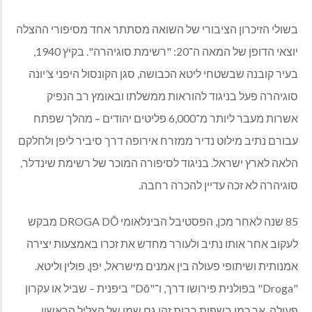
בשולי הזיכרון הציבורי של השואה מסתתר אחד מסיפורי ההצלה
יוצאי הדופן של המאה ה־20: "רשימת סוגיהרה". בקיץ 1940,
בעיר קובנה שבשטחי ליטא הכבושה, סגן הקונסול היפני צ’יונה
סוגיהרה פעל בניגוד להוראות ממשלתו ובאומץ רב הנפיק
אשרות מעבר ליותר מ־6,000 פליטים יהודים – מהלך שפתח
עבורם נתיב מילוט נדיר ממזרח אירופה דרך סיביר ליפן ולחלקם
הלאה לארץ ישראל. בניגוד לסיפורה המוכר של רשימת שינדלר,
סוגיהרה לא זכה עדיין להכרה רחבה.
85 שנה לאחר מכן, הפסטיבל הבינלאומי DROGA DŌ מבקש
לעקוב אחר אותו נתיב ולעורר מחדש את זכרו באמצעות יצירה
אמנותית ושיתופי פעולה בין אמנים מישראל, יפן, פולין וליטא.
"Droga" בפולנית פירושו דרך, ו־"Dō" ביפנית – שביל או עקרון
פעולה, אך כמו בשפות רבות זהו גם שמו של הצליל הראשון