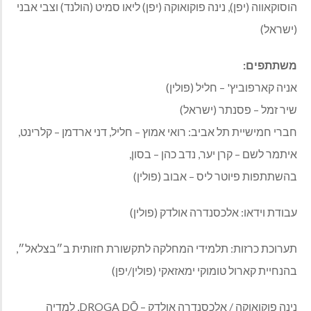
הוסוקאווה (יפן), נינה פוקואוקה (יפן) ליאו סמיט (הולנד) וצבי אבני
(ישראל)
משתתפים:
אניה קארפוביץ' – חליל (פולין)
שיר זמל – פסנתר (ישראל)
חברי חמישיית תל אביב: רואי אמוץ – חליל, דני ארדמן – קלרינט,
איתמר לשם – קרן יער, נדב כהן – בסון,
בהשתתפות פיוטר ליס – אבוב (פולין)
עבודת וידאו: אלכסנדרה אולדק (פולין)
תערוכת כרזות: תלמידי המחלקה לתקשורת חזותית ב״בצלאל״,
בהנחיית קארול טומוקי ימאזאקי (פולין/יפן)
נינה פוקואוקה / אלכסנדרה אולדק – DROGA DŌ, למדיה