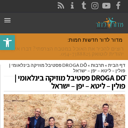
CONTACT
RSS
INSTAGRAM
TUMBLR
YOUTUBE
FACEBOOK
תפר
פתח סרגל
מדור לדור חדשות חמות:
רוצים להכיר את האוכל במטבח הצרפתי? דברו איתי
יהודית לוטואק 054-7388825.
דף הבית
»
תרבות
»
DROGA DŌ פסטיבל מוזיקה בינלאומי |
פולין – ליטא – יפן – ישראל
DROGA DŌ פסטיבל מוזיקה בינלאומי |
פולין – ליטא – יפן – ישראל