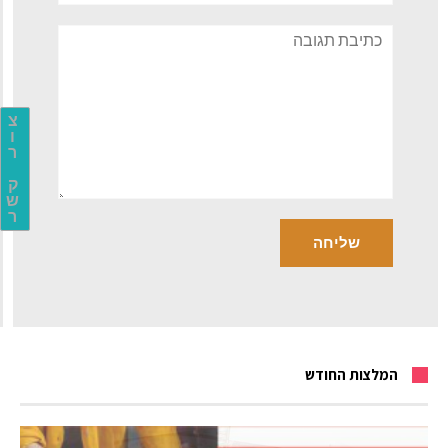
תגובה
צ
ו
ר
ק
ש
ר
המלצות החודש