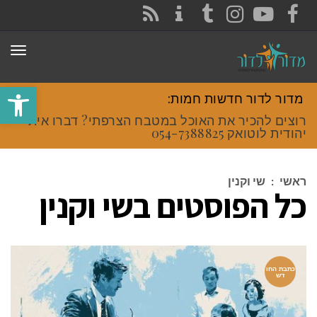
CONTACT
RSS
INSTAGRAM
TUMBLR
YOUTUBE
FACEBOOK
תפר
פתח סרגל
מדור לדור חדשות חמות:
רוצים להכיר את האוכל במטבח הצרפתי? דברו איתי
יהודית לוטואק 054-7388825.
ראשי
:
שי וקנין
כל הפוסטים ב
שי וקנין
כתבת החו
דש