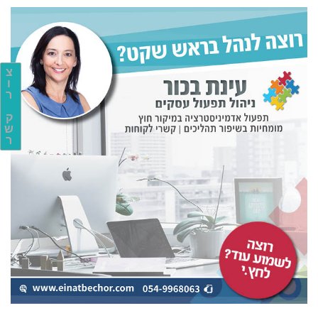
צ
ו
ר
ק
ש
ר