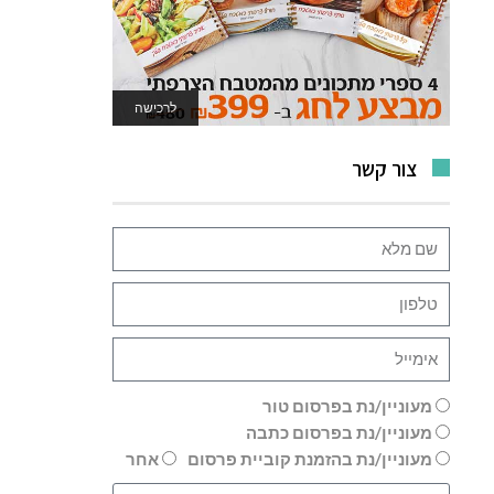
לרכישה
לאתר המשחקים
צור קשר
מעוניין/נת בפרסום טור
מעוניין/נת בפרסום כתבה
מעוניין/נת בהזמנת קוביית פרסום
אחר