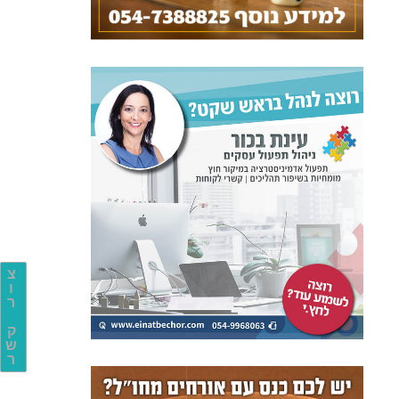
צ
ו
ר
ק
ש
ר