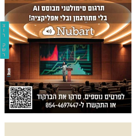
צ
ו
ר
ק
ש
ר