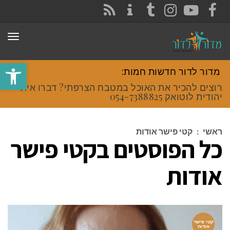
CONTACT
RSS
INSTAGRAM
TUMBLR
YOUTUBE
FACEBOOK
תפר
פתח סרגל
מדור לדור חדשות חמות:
רוצים להכיר את האוכל במטבח הצרפתי? דברו איתי
יהודית לוטואק 054-7388825.
ראשי
:
קטי פישר אודות
כל הפוסטים ב
קטי פישר
אודות
קטי פישר
אודות