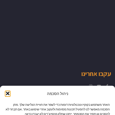
עקבו אחרינו
Instagram
YouTube
Facebook
ניהול הסכמה
האתר משתמש בקוקיז וטכנולוגיות דומות כדי לשפר את חוויית הגלישה שלך. מתן
הסכמה מאפשר לנו להפעיל תכונות מסוימות ולעקוב אחרי שימוש באתר. אם תבחר לא
להסכים או תסיר את הסכמתך, ייתכן שחלק מהפיצ’רים לא יעבדו כראוי.