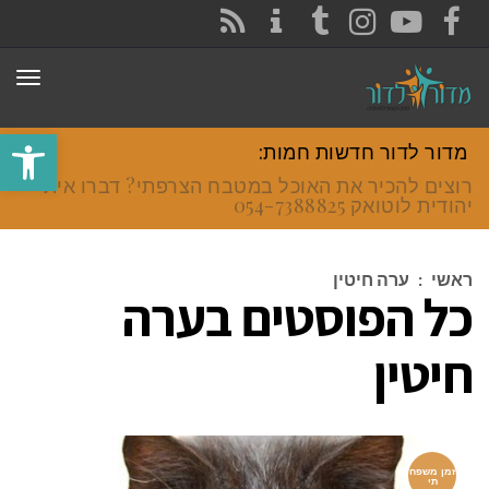
CONTACT
RSS
INSTAGRAM
TUMBLR
YOUTUBE
FACEBOOK
תפר
פתח סרגל
מדור לדור חדשות חמות:
רוצים להכיר את האוכל במטבח הצרפתי? דברו איתי
יהודית לוטואק 054-7388825.
ראשי
:
ערה חיטין
כל הפוסטים ב
ערה
חיטין
זמן משפח
תי