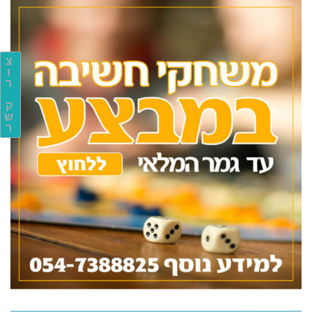
צ
ו
ר
ק
ש
ר