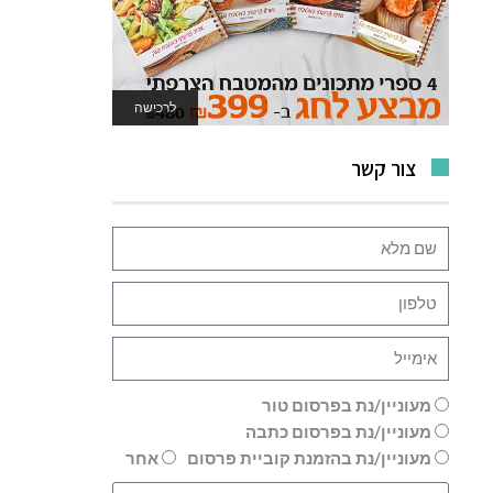
לרכישה
לאתר המשחקים
צור קשר
מעוניין/נת בפרסום טור
מעוניין/נת בפרסום כתבה
מעוניין/נת בהזמנת קוביית פרסום
אחר