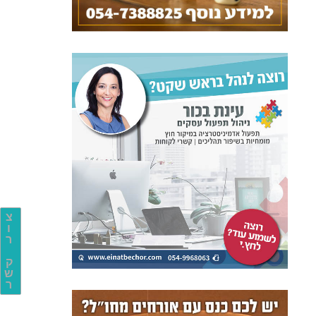
צ
ו
ר
ק
ש
ר