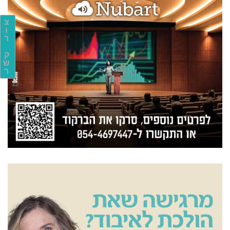
צ
ו
ר
ק
ש
ר