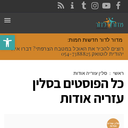
CONTACT
RSS
INSTAGRAM
TUMBLR
YOUTUBE
FACEBOOK
תפר
פתח סרגל
מדור לדור חדשות חמות:
רוצים להכיר את האוכל במטבח הצרפתי? דברו איתי
יהודית לוטואק 054-7388825.
ראשי
:
סלין עזריה אודות
כל הפוסטים ב
סלין
עזריה אודות
סלין עזריה
אודות