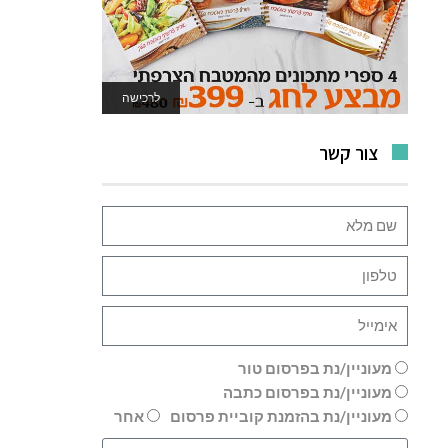
לרכישה
לאתר המשחקים
צור קשר
מעוניין/נת בפרסום טור
מעוניין/נת בפרסום כתבה
מעוניין/נת בהזמנת קוביית פרסום
אחר