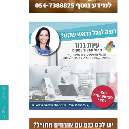
צ
ו
ר
ק
ש
ר