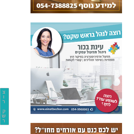
צ
ו
ר
ק
ש
ר