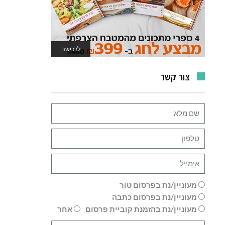
לרכישה
לאתר המשחקים
צור קשר
מעוניין/נת בפרסום טור
מעוניין/נת בפרסום כתבה
מעוניין/נת בהזמנת קוביית פרסום
אחר