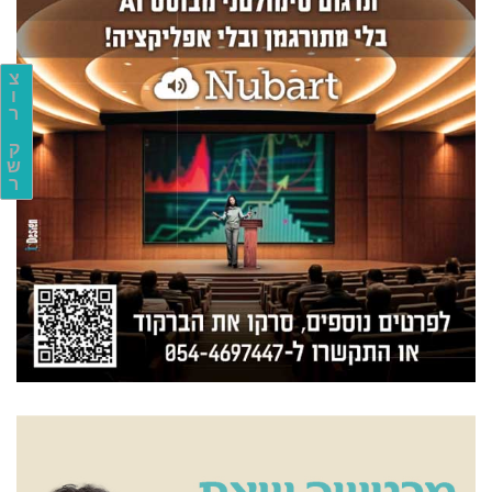
צ
ו
ר
ק
ש
ר