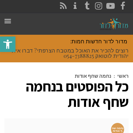
CONTACT
RSS
INSTAGRAM
TUMBLR
YOUTUBE
FACEBOOK
תפר
פתח סרגל
מדור לדור חדשות חמות:
רוצים להכיר את האוכל במטבח הצרפתי? דברו איתי
יהודית לוטואק 054-7388825.
ראשי
:
נחמה שחף אודות
כל הפוסטים ב
נחמה
שחף אודות
נחמה שח
ף אודות