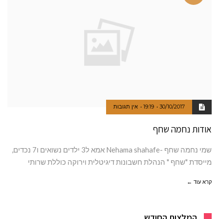
30/10/2017
19:19
אין תגובות
אודות נחמה שחף
שמי נחמה שחף -Nehama shahafe אמא ל3 ילדים נשואים ו7 נכדים,
מייסדת "שחף " הנהלת חשבונות דיגיטלית וירוקה כוללת שרותי
קרא עוד ←
המלצות החודש