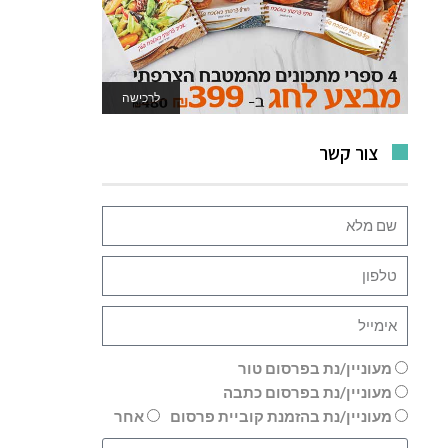
לרכישה
לאתר המשחקים
צור קשר
מעוניין/נת בפרסום טור
מעוניין/נת בפרסום כתבה
מעוניין/נת בהזמנת קוביית פרסום
אחר