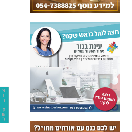
צ
ו
ר
ק
ש
ר