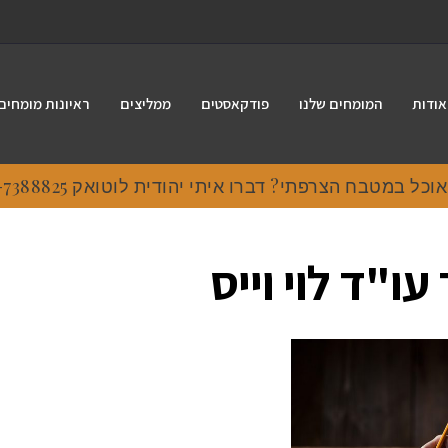
אודות
המומחים שלנו
פודקאסטים
ממליצים
ראיונות מומחים
 במטבח הצרפתי? דברו איתי יהודית לוטואק 054-7388825.
ו"ד לוי וייס