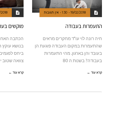
19/02/2018
1:30
אין תגובות
/2018
התעמרות בעבודה
מוקשים בער
חיה רונה לוי עו"ד מחקרים מראים
הכתבה האחרו
שהתעמרות במקום העבודה פוגעת הן
בנושא עוקץ 
בעובד והן בארגון. מהי התעמרות
ביחס לפגמים 
בעבודה? בשנות ה 80
צוואה שטוב י
קרא עוד ←
קרא עוד ←