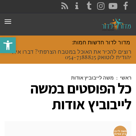
CONTACT
RSS
INSTAGRAM
TUMBLR
YOUTUBE
FACEBOOK
תפר
פתח סרגל
מדור לדור חדשות חמות:
רוצים להכיר את האוכל במטבח הצרפתי? דברו איתי
יהודית לוטואק 054-7388825.
ראשי
:
משה לייבוביץ אודות
כל הפוסטים ב
משה
לייבוביץ אודות
משה לייבו
ביץ אודות