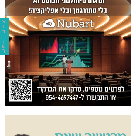
צ
ו
ר
ק
ש
ר