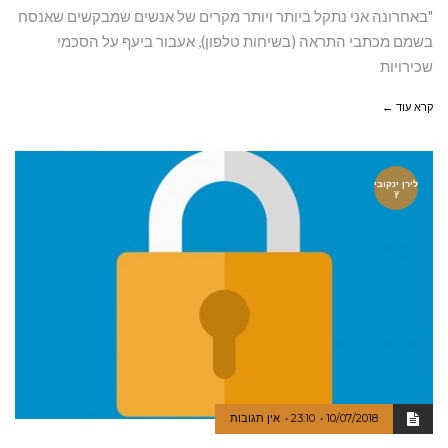
"באחרונה אני נתקל ביותר ויותר מקרים של אנשים שמבקשים שאנסח
בשמם מכתבי התראה (בשיחות טלפון), אעבור ביעף על הסכמי
שכירויות
קרא עוד ←
לירן ינקובי
ץ
10/07/2018
23:10
אין תגובות