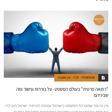
לירן ינקובי
ץ
17/08/2018
11:29
אין תגובות
"רפואה פרטית" בעולם המשפט- על בוררות וגישור ומה
שביניהם
אין זה סוד שמערכת המשפט בישראל עמוסה לעייפה. ישראל מובילה
את מפת הסכסוכים מבין המדינות המפותחות וממוקמת במקום