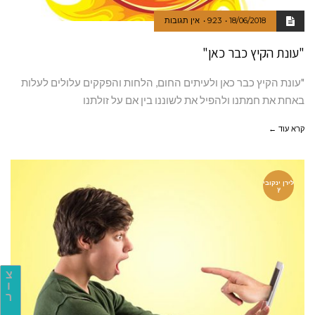
18/06/2018
9:23
אין תגובות
"עונת הקיץ כבר כאן"
"עונת הקיץ כבר כאן ולעיתים החום, הלחות והפקקים עלולים לעלות
באחת את חמתנו ולהפיל את לשוננו בין אם על זולתנו
קרא עוד ←
לירן ינקובי
ץ
צ
ו
ר