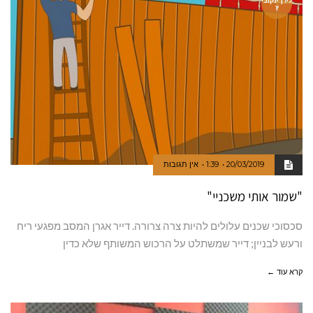
לירן ינקובי
ץ
20/03/2019
1:39
אין תגובות
"שמור אותי משכניי"
סכסוכי שכנים עלולים להיות צרה צרורה. דייר אגרן המסב מפגעי ריח
ורעש לבניין; דייר שמשתלט על הרכוש המשותף שלא כדין
קרא עוד ←