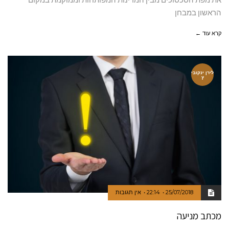
הראשון במבחן
קרא עוד ←
לירן ינקובי
ץ
25/07/2018
22:14
אין תגובות
מכתב מניעה