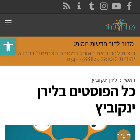
CONTACT
RSS
INSTAGRAM
TUMBLR
YOUTUBE
FACEBOOK
תפר
פתח סרגל
מדור לדור חדשות חמות:
רוצים להכיר את האוכל במטבח הצרפתי? דברו איתי
יהודית לוטואק 054-7388825.
ראשי
:
לירן ינקוביץ
כל הפוסטים ב
לירן
ינקוביץ
לירן ינקובי
ץ