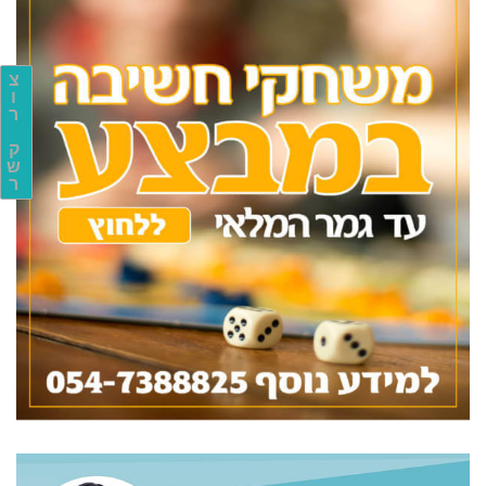
צ
ו
ר
ק
ש
ר