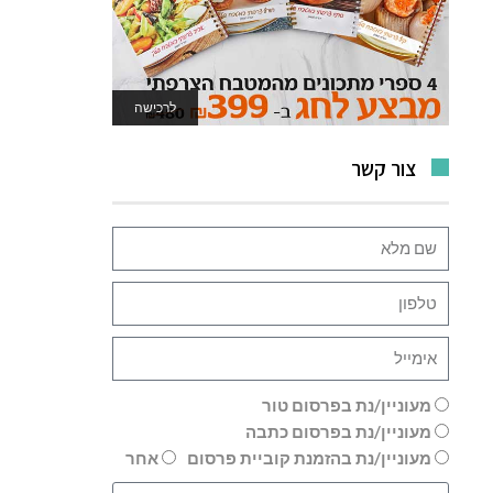
לרכישה
לאתר המשחקים
צור קשר
מעוניין/נת בפרסום טור
מעוניין/נת בפרסום כתבה
מעוניין/נת בהזמנת קוביית פרסום
אחר