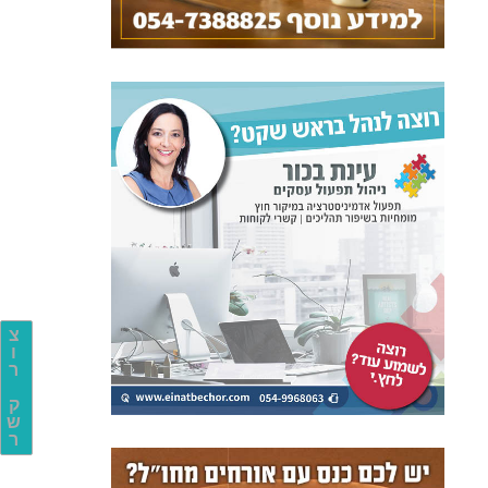
צ
ו
ר
ק
ש
ר