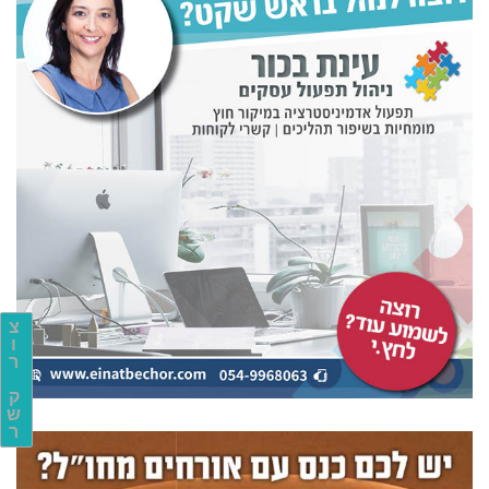
צ
ו
ר
ק
ש
ר