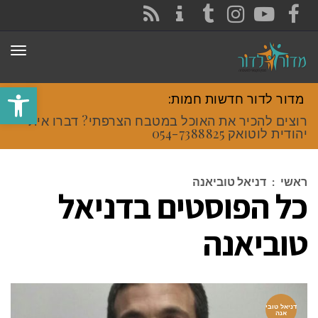
CONTACT
RSS
INSTAGRAM
TUMBLR
YOUTUBE
FACEBOOK
תפר
פתח סרגל
מדור לדור חדשות חמות:
רוצים להכיר את האוכל במטבח הצרפתי? דברו איתי
יהודית לוטואק 054-7388825.
ראשי
:
דניאל טוביאנה
כל הפוסטים ב
דניאל
טוביאנה
דניאל טובי
אנה