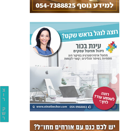
צ
ו
ר
ק
ש
ר