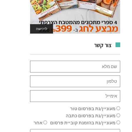
לרכישה
לאתר המשחקים
צור קשר
מעוניין/נת בפרסום טור
מעוניין/נת בפרסום כתבה
מעוניין/נת בהזמנת קוביית פרסום
אחר