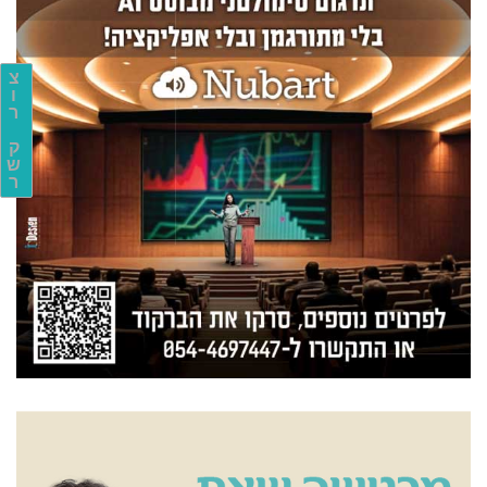
צ
ו
ר
ק
ש
ר