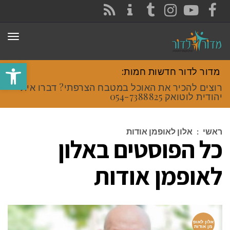
CONTACT
RSS
INSTAGRAM
TUMBLR
YOUTUBE
FACEBOOK
תפר
פתח סרגל
מדור לדור חדשות חמות:
רוצים להכיר את האוכל במטבח הצרפתי? דברו איתי
יהודית לוטואק 054-7388825.
ראשי
:
אלון לאופמן אודות
כל הפוסטים ב
אלון
לאופמן אודות
אלון לאופ
מן אודות