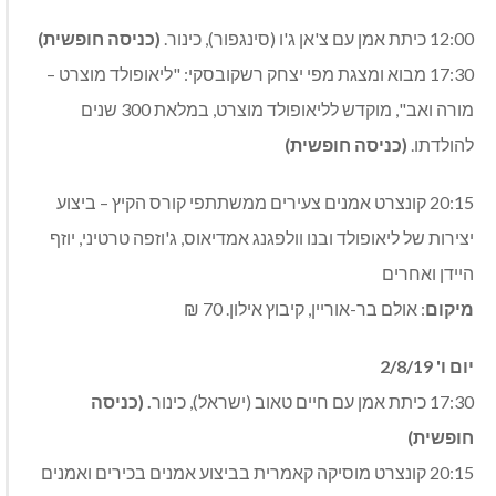
12:00 כיתת אמן עם צ'אן ג'ו (סינגפור), כינור.
(כניסה חופשית)
17:30 מבוא ומצגת מפי יצחק רשקובסקי: "ליאופולד מוצרט –
מורה ואב", מוקדש לליאופולד מוצרט, במלאת 300 שנים
להולדתו.
(כניסה חופשית)
20:15 קונצרט אמנים צעירים ממשתתפי קורס הקיץ – ביצוע
יצירות של ליאופולד ובנו וולפגנג אמדיאוס, ג'וזפה טרטיני, יוזף
היידן ואחרים
מיקום
: אולם בר-אוריין, קיבוץ אילון. 70 ₪
יום ו' 2/8/19
17:30 כיתת אמן עם חיים טאוב (ישראל), כינור
. (כניסה
חופשית)
20:15 קונצרט מוסיקה קאמרית בביצוע אמנים בכירים ואמנים