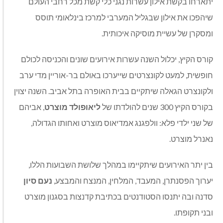
יתארחו בקשת אילון עשרות נגני כלי קשת מכל רחבי העולם
שיהפכו את אילון שבגליל המערבי למרכז בינלאומי תוסס
ומסקרן של עשיית מוסיקה איכותית.
קורס הקיץ, יכלול השנה עשרות אירועים שונים והכניסה לכולם
חופשית, למעט לקונצרטים שייערכו באולם בר-אוריין מדי ערב
ולקונצרט הגאלה שיתקיים בבית האופרה בתל אביב. השנה יצוין
בקורס הקיץ 300 שנים להולדתו של
ליאופולד מוצרט
, אביהם
של שני ילדי פלא: וולפגנג אמדיאוס מוצרט ואחותו הגדולה,
נאנרל מוצרט.
בין יתר האירועים שיתקיימו במהלך שלושת השבועות הללו,
יערוך הפסנתרן, המעבד, המלחין, המנצח והמבצע,
נעם סיון
סדנה ובה יתנסו הסטודנטים בכתיבת קדנצות בסגנון מוצרט
ובני תקופתו.