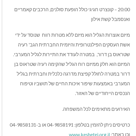
20:00 – קונצרט חגיגי כולל הופעת סולנים, הרכבים קאמריים
ואנסמבל קשת אילון
מיזם אוצרות הגליל הוא מיזם ללא מטרות רווח שנוסד על ידי
אשת העסקים הפילנטרופית והיזמית החברתית הגב' רעיה
שטראוס בן דרור, במטרה לעודד את התיירות לגליל המערבי.
המיזם הוא חלק ממיזם רוח הגליל שהקימה רעיה שטראוס בן
דרור במטרה לחולל קפיצת מדרגה כלכלית וחברתית בגליל
המערבי באמצעות שיפור איכות החיים של תושביו וטיפוח
הנכסים הייחודיים של האזור.
האירועים מתאימים לכל המשפחה.
כרטיסים ניתן להזמין בטלפון: 04-9858191 או ב-04-9858131
וכן באתר:
www.keshetei.org.il