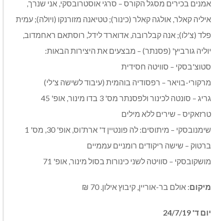
אמנים בכירים מסגל הקורס – סרגי אוסטרובסקי, אני שנרך,
איליה קאלר, אולגה קאלר (כינור); טטיאנה מזורנקו (ויולה); עמית
פלד (צ'לו); אנה קבלרובה, אדוארד לידל, רוסתאם ראחמדוב,
יוליה גורביץ' (פסנתר) – מבצעים את היצירות הבאות:
סטוצ'בסקי – סוויטה חסידית
מרקורי-בויאר – רפסודיה בוהמית (עיבוד לשישה צ'לי)
גריג – סונטה לכינור ולפסנתר מס' 3 בדו מינור, אופ' 45
טרזאקיס – שירים ללא מילים
שימנובסקי – מיתוסים: לה פונטיין ד' ארת'וס, אופ' 30, מס' 1
ברטוק – שישה ריקודים רומניים עממיים
מושקובסקי – סוויטה לשני כינורות בסול מינור, אופ' 71
מיקום
: אולם בר-אוריין, קיבוץ אילון. 70 ₪
יום ד' 24/7/19