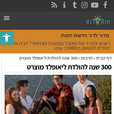
CONTACT
RSS
INSTAGRAM
TUMBLR
YOUTUBE
FACEBOOK
תפר
פתח סרגל
מדור לדור חדשות חמות:
רוצים להכיר את האוכל במטבח הצרפתי? דברו איתי
יהודית לוטואק 054-7388825.
דף הבית
»
תרבות
»
300 שנה להולדת ליאופלד מוצרט
300 שנה להולדת ליאופלד מוצרט