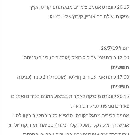
20:15 קונצרט אמנים צעירים ממשתתפי קורס הקיץ
מיקום
: אולם בר-אוריין, קיבוץ אילון
.
70 ₪
יום ו' 26/7/19
12:00 כיתת אמן עם פול רוצ'ק (אוסטריה), כינור
(כניסה
חופשית)
17:30 כיתת אמן עם רובין ווילסון (אוסטרליה), כינור
(כניסה
חופשית)
20:15 קונצרט מוסיקה קאמרית בביצוע אמנים בכירים ואמנים
צעירים ממשתתפי קורס הקיץ
.
אמנים בכירים מסגל הקורס- סרגיי אוסטרובסקי, רובין ווילסון,
אני שנרך, אילה קלר, אולגה קלר (כינור); טטיאנה מזורנקו (ויולה);
עמית פלד (צ'לו); אירינה ז'לזנובה, יוליה גורביץ' (פסנתר)