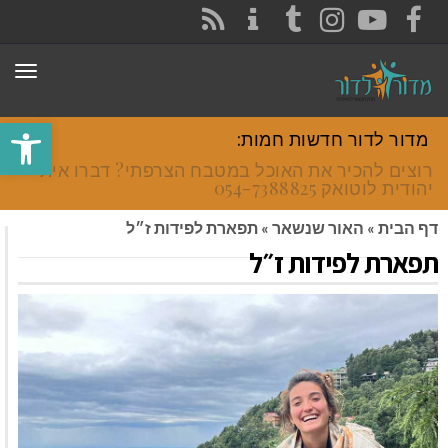
CONTACT
RSS
INSTAGRAM
TUMBLR
YOUTUBE
FACEBOOK
תפר
פתח סרגל
מדור לדור חדשות חמות:
רוצים להכיר את האוכל במטבח הצרפתי? דברו איתי
יהודית לוטואק 054-7388825.
דף הבית
»
האור שנשאר
»
תפארת לפידות ז״ל
תפארת לפידות ז״ל