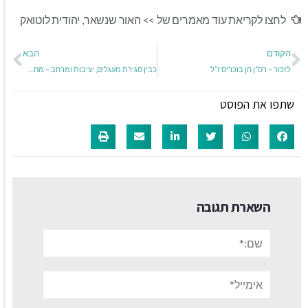
לחצו לקריאת עוד מאמרים של >>
האור שנשאר
,
יהודית לוטואק
הקודם
הבא
לזכור – רס”ן חן בוכריס ז”ל
כבין סגירת מעגלים, יציבות ומרחב – מחשבות לסוף השנה.
שתפו את הפוסט
השארת תגובה
שם:*
אימייל*