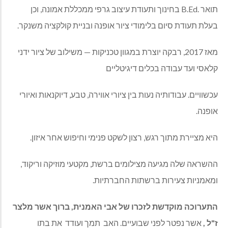
תואר .B.Ed בחינוך ותעודת עיצוב גרפי ממכללת אמונה, וכן
בעלת תעודת סיום בלימודי ציור אופנה ובניית קולקציה משנקר.
מאז 2017, רבקה יוצרת במגוון טכניקות — משילוב של ציור ידני
קלאסי ועד עבודה בכלים דיגיטליים
עכשוויים. עבודותיה נעות בין ציורי אווירה, טבע, דיוקנאות ואיורי
אופנה.
היא מציירת מתוך רגש, רצון לשקט פנימי וחיפוש אחר איזון.
ההשראה שלה מגיעה מצילומים ברשת, מקטעי מוזיקה וריקוד,
ומאמניות צעירות ברשתות החברתיות.
התערוכה מוקדשת לזכרו של אבי האמנית, ברוך אשר מלצר
ז"ל ,
אשר נפטר לפני שבועיים. האב
תמך ועודד
את בתו