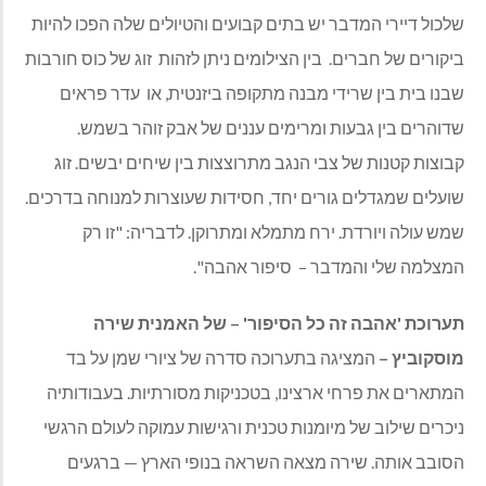
שלכול דיירי המדבר יש בתים קבועים והטיולים שלה הפכו להיות
ביקורים של חברים.
בין הצילומים ניתן לזהות זוג של כוס חורבות
שבנו בית בין שרידי מבנה מתקופה ביזנטית, או
עדר פראים
שדוהרים בין גבעות ומרימים עננים של אבק זוהר בשמש.
קבוצות קטנות של צבי הנגב מתרוצצות בין שיחים יבשים. זוג
שועלים שמגדלים גורים יחד, חסידות שעוצרות למנוחה בדרכים.
שמש עולה ויורדת. ירח מתמלא ומתרוקן. לדבריה: "זו רק
המצלמה שלי והמדבר –
סיפור אהבה".
תערוכת 'אהבה זה כל הסיפור' – של האמנית שירה
מוסקוביץ –
המציגה בתערוכה סדרה של ציורי שמן על בד
המתארים את פרחי ארצינו, בטכניקות מסורתיות. בעבודותיה
ניכרים שילוב של מיומנות טכנית ורגישות עמוקה לעולם הרגשי
הסובב אותה. שירה מצאה השראה בנופי הארץ — ברגעים