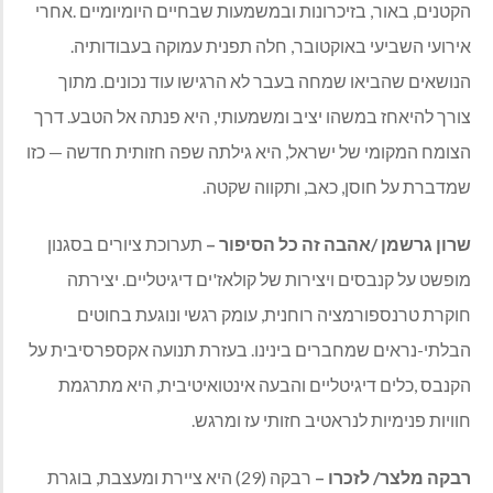
הקטנים, באור, בזיכרונות ובמשמעות שבחיים היומיומיים .אחרי
אירועי השביעי באוקטובר, חלה תפנית עמוקה בעבודותיה.
הנושאים שהביאו שמחה בעבר לא הרגישו עוד נכונים. מתוך
צורך להיאחז במשהו יציב ומשמעותי, היא פנתה אל הטבע. דרך
הצומח המקומי של ישראל, היא גילתה שפה חזותית חדשה — כזו
שמדברת על חוסן, כאב, ותקווה שקטה
.
שרון גרשמן /אהבה זה כל הסיפור –
תערוכת ציורים
בסגנון
מופשט על קנבסים ויצירות של קולאז'ים דיגיטליים. יצירתה
חוקרת טרנספורמציה רוחנית, עומק רגשי ונוגעת בחוטים
הבלתי-נראים שמחברים בינינו. בעזרת תנועה אקספרסיבית על
הקנבס ,כלים דיגיטליים והבעה אינטואיטיבית, היא מתרגמת
חוויות פנימיות לנראטיב חזותי עז ומרגש.
רבקה מלצר/ לזכרו –
רבקה (29) היא ציירת ומעצבת, בוגרת