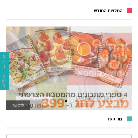
המלצות החודש
צ
ו
ר
ק
ש
ר
לאתר המשחקים
צור קשר