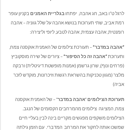
לרגל ט”ו באב, חג אהבה,
יפתחו
בגלריית האמנים
בקניון עופר
רמת אביב, שתי תערוכות בנושא אהבה על שלל גווניה – אהבה
רומנטית, אהבה עצמית, אהבה לטבע, ליופי וליצירה:
“אהבה במדבר”
– תעורכת צילומים של האמנית אוקסנה צמח,
ותערוכת
“אהבה זה כל הסיפור”
– ציורים של שירה מוסקוביץ
(פרחים ונוף), שרון גרשמן (אמנות מופשטת דיגיטלית) ורבקה
מלצר (מגוון טכניקות בהשראת רגשות וזיכרונות, מוקדש לזכר
אביה)
תערוכת הצילומים 'אהבה במדבר'
– של האמנית אוקסנה
צמח,
המציגה
צילומים מהמרחבים הקסומים של הנגב.
הצילומים
משקפים מפגשים מקריים בינה לבין בעליי חיים
שמשכו אותה לחקור את המרחב
המדברי.
עם הזמן גילתה