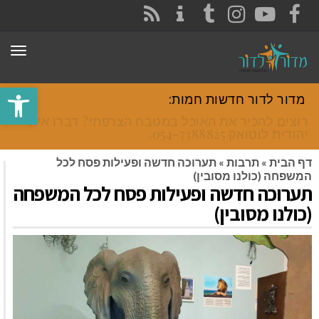
CONTACT
RSS
INSTAGRAM
TUMBLR
YOUTUBE
FACEBOOK
תפר
פתח סרגל
מדור לדור חדשות חמות:
רוצים להכיר את האוכל במטבח הצרפתי? דברו איתי
יהודית לוטואק 054-7388825.
דף הבית
»
תרבות
»
תערוכה חדשה ופעילות פסח לכל
המשפחה (כולנו מסובין)
תערוכה חדשה ופעילות פסח לכל המשפחה
(כולנו מסובין)