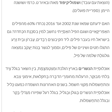
(הוצאת עם עובד) ו
שמוליקיפוד
מאת ובאיור ט. כרמי ושושנה
היימן (ספריית פועלים).
האם ידעתם שמאז שנת 2002 ועד 2016 נִכחדו 60% מהפילים
האַפריקָאִיִים ושגם הפיל האַסְיָיתי נחשב למין בסכָּנַת הכְחדה? גם
בישראל חיו בעבר פילים. ליד הקיבוצים רְבָדים, עֶברוֹן ובֵית זֶרַע
התגלו חִטים ושיניים של פילים, וסמוך לגשר בְּנוֹת יַעֲקֹב נמצאה
גוּלגוֹלֶת שלמה של פיל,
אוּכלוּסִיַית
הנשרים
בארץ הולכת ומִצטַמצֶמֶת, בין השאר בגלל צַיִד
בִּלתי מבוּקָר, הרעלות מחומרֵי הדבָּרה בַּחקלאוּת, אימונֵי צבא
והִתחַשמלוּת מִקוֵוי חשמל. בשנים האחרונות הושמדה כמעט כָּליל
אוּכלוּסִיַית הנשרים בַּגולן וּבַגליל, בגלל רעל שפיזרו מגַדלֵי בָּקָר
ובגלל הִתחַשמלוּת.