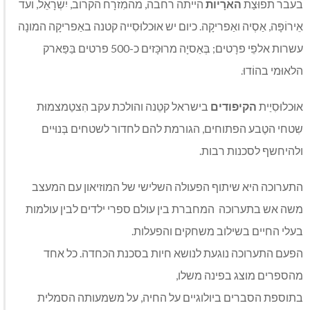
בעבר תפוּצַת
הארָיות
הייתה רחבה, מהמִזרָח הקרוב, יִשְׂרָאֵל, ועד
אֵירוֹפָּה, אַסְיה ואַפריקָה. כיום יש אוּכלוּסִייה קטנה באַפריקָה המונָה
עשרות אלפֵי פרָטים; בְּאַסיָה מרוּכָּזים כ-500 פרטים בַּפַּארק
הלאוּמי בהוֹדוּ.
אוּכלוּסִיַית
הקיפודים
בישראל קטֵנה והולכת עקב הִצטַמצמוּת
שִטחי הטֶבע הפתוחים, הגורמת להם לחדור לשטחים בְּנוּיים
ולהיחשף לסכנות רבות.
התערוכה היא שיתוף הפעולה השלישי של המוזיאון עם המעצב
משה אש בתערוכה המחברת בין עולם ספרי ילדים לבין עולמות
בעלי החיים בשילוב משחקים והפעלות.
הפעם התערוכה נוגעת לנושא חיות בסכנת הכחדה. כל אחד
מהספרים מוצג בפינה משלו,
בתוספת הסברים ביולוגיים על החיה, על משמעותה הסמלית