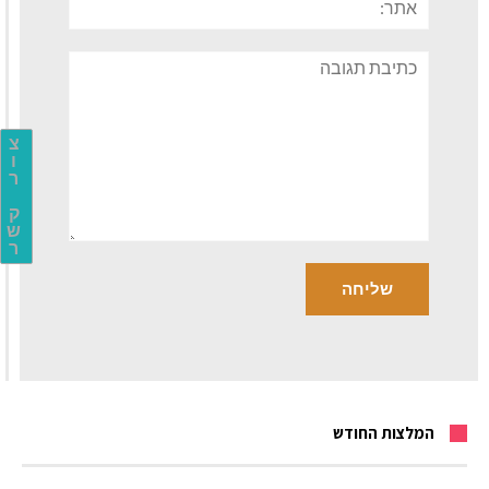
תגובה
צ
ו
ר
ק
ש
ר
המלצות החודש