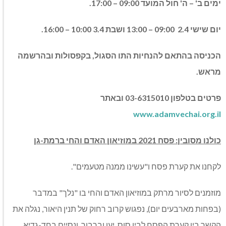
ימים ב' – ה' חול המועד 09:00 – 17:00.
יום שישי 2.4 09:00 – 13:00 ושבת 3.4 10:00 – 16:00.
הכניסה בהתאם להנחיות התו הסגול, בקפסולות ובהרשמה
מראש.
פרטים בטלפון 03-6315010 ובאתר
www.adamvechai.org.il
כולנו מסובין: פסח 2021 במוזיאון האדם והחי ברמת-גן
לקחנו את קערת פסח ו"עשינו ממנה מטעמים".
מוזמנים לסיור מרתק במוזיאון האדם והחי בו "נלך" במדבר
(בפחות מארבעים יום), נפגוש קרוב רחוק של תנין היאור, נגלה את
הקשר בין קערת הפסח לבין סוס, יען וברבור, ונסיים בחד-גדיא.