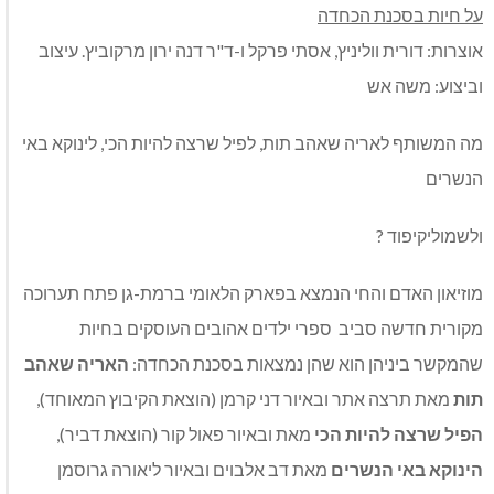
על חיות בסכנת הכחדה
אוצרות: דורית ווליניץ, אסתי פרקל ו-ד"ר דנה ירון מרקוביץ. עיצוב
וביצוע: משה אש
מה המשותף לאריה שאהב תות, לפיל שרצה להיות הכי, לינוקא באי
הנשרים
ולשמוליקיפוד ?
מוזיאון האדם והחי הנמצא בפארק הלאומי ברמת-גן פתח תערוכה
מקורית חדשה סביב ספרי ילדים אהובים העוסקים בחיות
שהמקשר ביניהן הוא שהן נמצאות בסכנת הכחדה:
האריה שאהב
תות
מאת תרצה אתר ובאיור דני קרמן (הוצאת הקיבוץ המאוחד),
הפיל שרצה להיות הכי
מאת ובאיור פאול קור (הוצאת דביר),
הינוקא באי הנשרים
מאת דב אלבוים ובאיור ליאורה גרוסמן