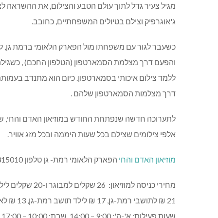
מגיל צעיר גדל לתוך עולם הטבע והצילום, את ההשראה לצי
ג'אוגרפיק וצילם בטיולים המשפחתיים, כחובב.
והפעם דרך מצלמת הסמארטפון (הטלפון החכם) , כשגילה כי
ללמד צילום איכותי בסמארטפון. כיום הוא מתנדב בעמותת "
דרך מצלמות הסמארטפון שלהם .
לתערוכה חדשה שנפתחת החודש במוזיאון האדם והחי, שנ
אלפי צילומים שצילם בכל שעות היממה ובכל מזג אוויר.
מוזיאון האדם והחי
הפארק הלאומי רמת- גן טלפון 6315010 – 03
מחירי כניסה למוזיאון: 26 שקלים למבוגר ו-20 שקלים לילד מעל גיל 5,
21 ₪ לתושבי רמת-גן, 17 ₪ לילד תושב רמת-גן, 13 ₪ לאזרח ותיק
שעות פעילות: א'-ה': 9:00 – 14:00, שבת: 10:00 – 17:00.