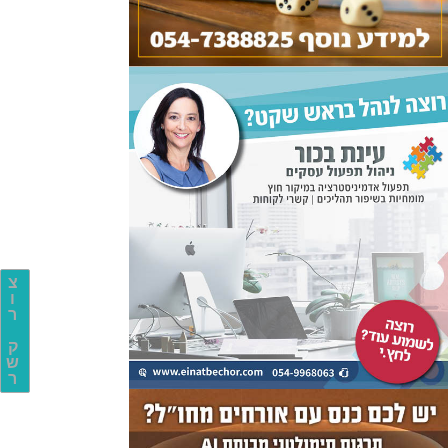
צ
ו
ר
ק
ש
ר