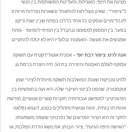
מציגה את היופי
,
האצילות
,
והעדינות המשותפות בין הנשי
ל
"
ציפורי
" ,
שאינן מצליחות להתאחד ונשארות נפרדות וזרות זו
לזו
.
הדימויים עוסקים
כל אחד בדרכו במתח שבין ישות וריקון
בפער
,
בין המסמן למסומנו ובהבדל בין המיתי ליומיומי
–
מתח
שמנשים את מעשה
–
האמנות
ובלעדיו היא לא יכולה להתקיים
.
אנה
לויט
:
ציפור
רבת
יופי
–
אמנית אוטודידקטית עם תשוקה
עמוקה לעולם האמנות והיצירה
.
בת
50,
חיה ויוצרת ברמת גן
.
ללויט טכניקות שונות
,
המשלבות תשוקה מיוחדת לציורי שמן
וטקסטורה
,
שהפכו לביטוי העיקרי שלה
.
היא נעה בחופשיות בין
הפיגורטיבי למופשט ועבודותיה חוקרות קשרים אנושיים
,
מורשת
וזהות תרבותית
,
זהות אנושית ותהליכים בטכע
.
דוגמא נפלאה
לחקר זה היא הציור המרשים של נפרטיטי ששמה משמעותו
:
"
האישה היפה הגיעה
",
ציור
הבוחן
את נושא הדרת המלכות
,
או