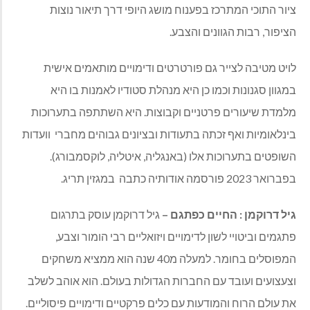
ציור התוכי המתרכז בפענוח מושג היופי דרך תיאור נוצות
הציפור
,
רבות הגוונים והצבע
.
לויט מטיבה לצייר גם פורטרטים ודימויים מותאמים אישית
במגוון סגנונות וכמו כן היא מנהלת סטודיו לאמנות בו היא
מלמדת שיעורים פרטניים וקבוצות
.
היא השתתפה בתערוכות
בינלאומיות ואף זכתה בתעודות ובציונים גבוהים מחברי
וועדות
השופטים בתערוכות אלו
(
באנגליה
,
איטליה
,
לוקסמבורג
).
בפברואר
2023
פורסמה אודותיה כתבה
במגזין
תריג
.
גיל
דרוקמן
:
החיים
כפתגם
–
גיל
דרוקמן
עוסק
בתרגום
פתגמים
וביטויי
לשון
לדימויים
ויזואליים
רבי
הומור
וצבע
,
המפוסלים
בחומר
.
למעלה
מ
40
שנה
הוא
ממציא
משחקים
וצעצועים
ועובד
עם
החברות
הגדולות
בעולם
.
הוא אוהב לשלב
את עולם הרוח והמודעות עם כלים פרקטיים ודימויים פיסוליים
.