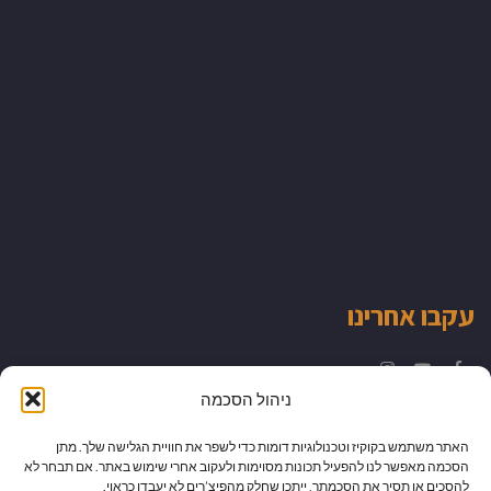
עקבו אחרינו
Instagram
YouTube
Facebook
ניהול הסכמה
האתר משתמש בקוקיז וטכנולוגיות דומות כדי לשפר את חוויית הגלישה שלך. מתן
הסכמה מאפשר לנו להפעיל תכונות מסוימות ולעקוב אחרי שימוש באתר. אם תבחר לא
להסכים או תסיר את הסכמתך, ייתכן שחלק מהפיצ’רים לא יעבדו כראוי.