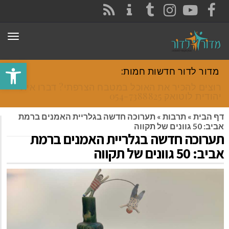
CONTACT
RSS
INSTAGRAM
TUMBLR
YOUTUBE
FACEBOOK
תפר
פתח סרגל
מדור לדור חדשות חמות:
רוצים להכיר את האוכל במטבח הצרפתי? דברו איתי
יהודית לוטואק 054-7388825.
דף הבית
»
תרבות
»
תערוכה חדשה בגלריית האמנים ברמת
אביב: 50 גוונים של תקווה
תערוכה חדשה בגלריית האמנים ברמת
אביב: 50 גוונים של תקווה