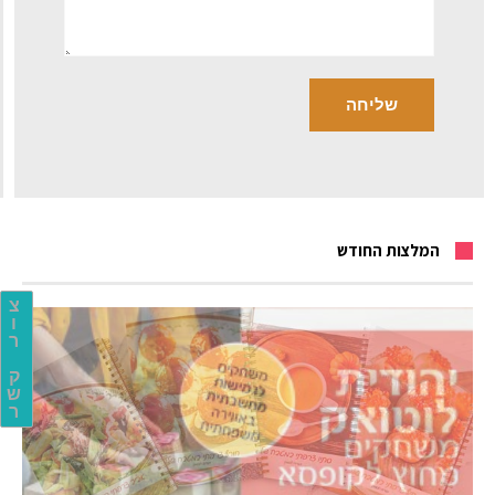
המלצות החודש
צ
ו
ר
ק
ש
ר