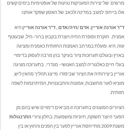
מרשים
של יצירות המעניקות נגיעות של אופטימיות בימים קשים
אלו בייחס
למצב במדינה ולכאב של האסון שפקד אותנו:
ד"ר אורנה אוריין: אדם /חיה/אדם ,
ד
"
ר
אורנה
אוריין
היא
אמנית
,
חוקרת וסופרת החיה ויוצרת בקבוץ ברור
–
חיל
,
שבעוטף
עזה
.
היא
פועלת במרחב האמנות החזותית כאמנית ומציגה
בארץ ובעולם תערוכות ציור בעיקר בהן מרבה לעסוק בדימויי
בעלי חיים כאלגוריה למצב האנושי
–
מגדרי
.
בתערוכה מציגה
אוריין ביצירותיה את הציור שביסודו
מייצג תהליך מהאין ליש
,
מוציא לאור מחשבות
,
אמונות והתבוננויות
,
המיתרגמות לשפה
חזותית
.
הציורים המוצגים בתערוכה זו מביאים דימויים שיש בהם מן
הפער היוצר תשוקה
,
חיוניות ומשמעות
.
בחלון ציורי
התרנגולות
משנת
2009
מתייחסת אוריין לפער בין הפנים והחוץ או בין