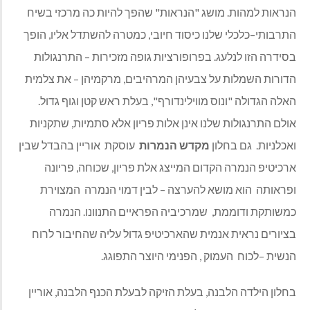
הנראות למהות
.
מושג
"
הנראות
"
שהפך להיות כה מרכזי בשיח
התרבותי
–
כלכלי שלנו כיסוד חיובי
,
כמטרה להשתדל אליו
,
הופך
בסידרה הזו לנלעג
.
בפרופורציות גופה מזכירות
–
התרנגולות
הדורות השמלות על צבעיהן המרהיבים
,
מרקמיהן
–
את צלמית
האלה הגדולה
"
ונוס מווילינדורף
",
בעלת ראש קטן וגוף גדול
.
אולם התרנגולות שלנו אינן אלות פריון אלא סתמיות
,
שתקניות
ואכלניות
.
גם בחלון
מקדש
הנמרות
עוסקת
אוריין בהבדל שבין
ארכיטיפ הנמרה הקדום המייצג אלת פריון
,
שכוחה
,
פריונה
ופראותה
הוא מושא להערצה
–
לבין דמוי הנמרה
המצוירת
כמשותקת ודוממת
,
שמרכיביה הפראיים התנוונו
.
הנמרה
בציורים נראית אנמית שהארכיטיפ גדול עליה שהחיבור לרוח
הנשית
–
לכוח
העמוק
,
הפנימי היוצר התפוגג
.
בחלון הילדה הלבנה
,
בעלת הזיקה לבעלת הכנף הלבנה
,
אוריין