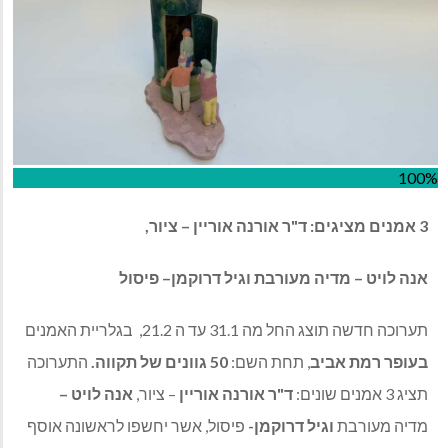
100%
3
אמנים
מציגים
:
ד
"
ר
אורנה
אוריין
–
ציור
,
אנה
לויט
–
מדיה
מעורבת
וגיל
דרוקמן
–
פיסול
תערוכה
חדשה
תוצג
החל
מה
31.1
עד
ה
21.2,
בגלריית
האמנים
בעופר
רמת
אביב
,
תחת
השם
:
50
גוונים
של
תקווה
.
התערוכה
תציג
3
אמנים
שונים
:
ד"ר אורנה אוריין
– ציור,
אנה לויט –
מדיה מעורבת
וגיל דרוקמן-
פיסול,
אשר
יחשפו
לראשונה
אוסף