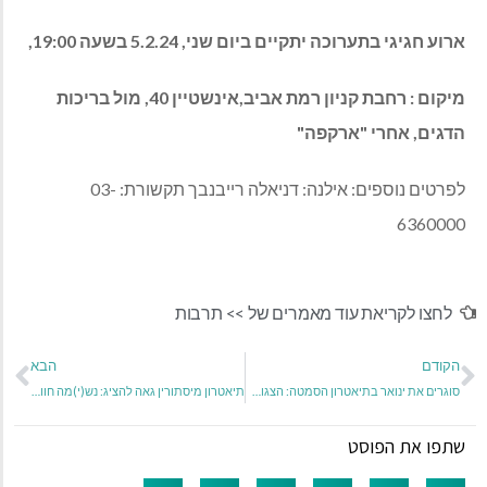
ארוע חגיגי בתערוכה יתקיים ביום שני, 5.2.24 בשעה 19:00,
מיקום : רחבת קניון רמת אביב,אינשטיין 40, מול בריכות
הדגים, אחרי "ארקפה"
לפרטים נוספים
:
אילנה
:
דניאלה רייבנבך תקשורת
: 03-
6360000
לחצו לקריאת עוד מאמרים של >>
תרבות
הקודם
הבא
סוגרים את ינואר בתיאטרון הסמטה: הצגות ומופעי ג'אז שיחממו לכם את החורף
תיאטרון מיסתורין גאה להציג: נש(י)מה חוויה תיאטרלית מרפאה ראשונה מסוגה
שתפו את הפוסט