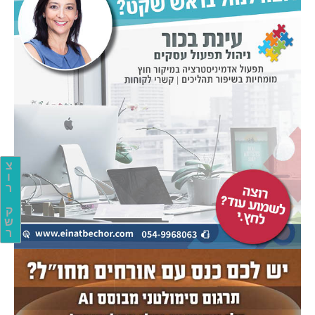
צ
ו
ר
ק
ש
ר