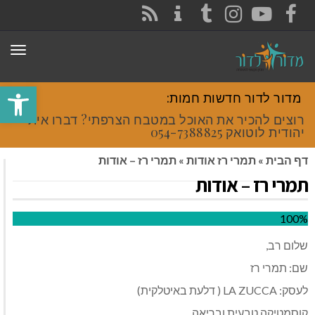
CONTACT
RSS
INSTAGRAM
TUMBLR
YOUTUBE
FACEBOOK
תפר
פתח סרגל
מדור לדור חדשות חמות:
רוצים להכיר את האוכל במטבח הצרפתי? דברו איתי
יהודית לוטואק 054-7388825.
דף הבית
»
תמרי רז אודות
»
תמרי רז – אודות
תמרי רז – אודות
100%
שלום רב,
שם: תמרי רז
לעסק: LA ZUCCA ( דלעת באיטלקית)
קוסמטיקה טבעית ובריאה.