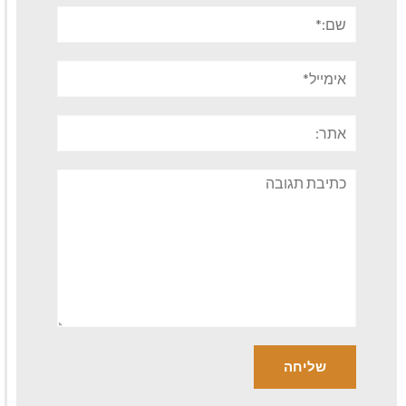
שם:*
אימייל*
אתר:
תגובה