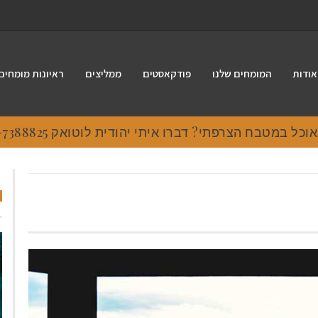
אודות
המומחים שלנו
פודקאסטים
ממליצים
ראיונות מומחים
 במטבח הצרפתי? דברו איתי יהודית לוטואק 054-7388825.