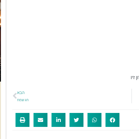
ן זיו
הבא
חג שמח