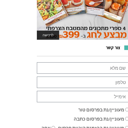
לרכישה
לאתר המשחקים
צור קשר
מעוניין/נת בפרסום טור
מעוניין/נת בפרסום כתבה
מעוניין/נת בהזמנת קוביית פרסום
אחר