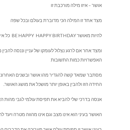
אושר – איזו מילה מורכבת זו
מצד אחד זו המילה הכי מדוברת בעולם ובכל שפה
להיות מאושר BE HAPPY HAPPY BIRTHDAY כל איחול שאנחנו מאחלים זה לזה ולעצמנו קשור המילה אושר
ומצד אחר אם לרגע נצלול לעומקו של עניין וננסה להבין
האפשרויות כמות התשובות
מסתבר שמאד קשה להגדיר מהו אושר ובשנים האחרונות 
החידה הזו ולהבין באופן יותר מושכל את מושג האושר.
אנסה בדרכי שלי להביא את תפיסת עולמי לגבי מהות ה
האושר בעיני הוא אינו מצב וגם אינו מהווה מטרה ויעד להג
בעיני אושר זו תפיסת עולם אשר מעריכה את הדברים הפ