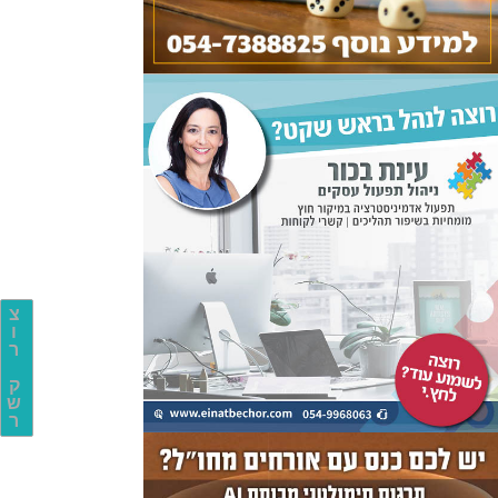
צ
ו
ר
ק
ש
ר