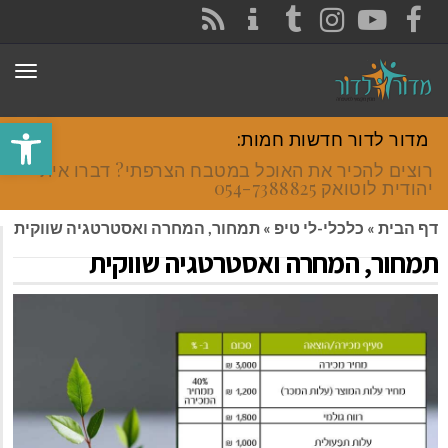
CONTACT
RSS
INSTAGRAM
TUMBLR
YOUTUBE
FACEBOOK
תפר
פתח סרגל
מדור לדור חדשות חמות:
רוצים להכיר את האוכל במטבח הצרפתי? דברו איתי
יהודית לוטואק 054-7388825.
דף הבית
»
כלכלי-לי טיפ
»
תמחור, המחרה ואסטרטגיה שווקית
תמחור, המחרה ואסטרטגיה שווקית