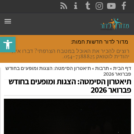
CONTACT
RSS
INSTAGRAM
TUMBLR
YOUTUBE
FACEBOOK
תפר
פתח סרגל
מדור לדור חדשות חמות:
רוצים להכיר את האוכל במטבח הצרפתי? דברו איתי
יהודית לוטואק 054-7388825.
דף הבית
»
תרבות
»
תיאטרון הסימטה: הצגות ומופעים בחודש
פברואר 2026
תיאטרון הסימטה: הצגות ומופעים בחודש
פברואר 2026