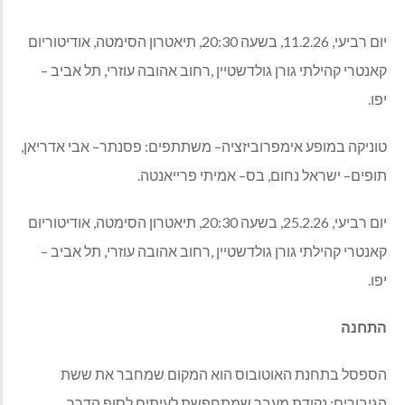
יום רביעי
, 11.2.26,
בשעה
20:30,
תיאטרון הסימטה
,
אודיטוריום
קאנטרי קהילתי גורן גולדשטיין
,
רחוב אהובה עוזרי
,
תל אביב
–
יפו
.
טוניקה
במופע
אימפרוביזציה
–
משתתפים
:
פסנתר
–
אבי אדריאן
,
תופים
–
ישראל נחום
,
בס
–
אמיתי פרייאנטה
.
יום רביעי
, 25.2.26,
בשעה
20:30,
תיאטרון הסימטה
,
אודיטוריום
קאנטרי קהילתי גורן גולדשטיין
,
רחוב אהובה עוזרי
,
תל אביב
–
יפו
.
התחנה
הספסל
בתחנת
האוטובוס
הוא
המקום
שמחבר
את
ששת
הגיבורים
:
נקודת
מעבר
שמתחפשת
לעיתים
לסוף
הדרך
,