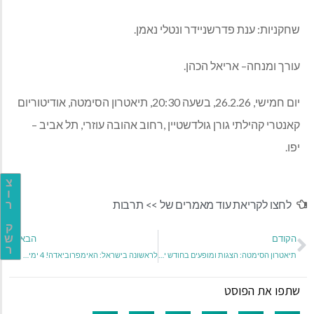
שחקניות
:
ענת פדרשניידר ונטלי נאמן
.
עורך ומנחה
–
אריאל הכהן
.
יום חמישי
, 26.2.26,
בשעה
20:30,
תיאטרון הסימטה
,
אודיטוריום
קאנטרי קהילתי גורן גולדשטיין
,
רחוב אהובה עוזרי
,
תל אביב
–
יפו
.
צ
ו
לחצו לקריאת עוד מאמרים של >>
תרבות
ר
ק
הקודם
הבא
ש
ר
תיאטרון הסימטה: הצגות ומופעים בחודש ינואר 2026
לראשונה בישראל: האימפרוביאדה! 4 ימים של מופעי אימפרוב ואליפות ישראל באלתור
שתפו את הפוסט