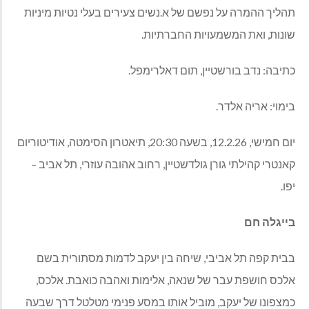
תהליך ההמרה על נפשם של א
.
נשים צעירים בעלי נטיות מיניות
שונות
,
ואת המשמעויות החברתיות
.
כתיבה
:
נדב בורשטיין
,
תום דאלרימפל
.
בימוי
:
אריה אלדר
.
יום
חמישי
, 12.2.26,
בשעה
20:30,
תיאטרון הסימטה
,
אודיטוריום
קאנטרי קהילתי גורן גולדשטיין
,
רחוב אהובה עוזרי
,
תל אביב
–
יפו
.
בייגלה
חם
בבית קפה תל אביבי
,
שיחה בין יעקב לדמות מסתורית בשם
אלכס חושפת עבר של שנאה
,
אלימות ואהבה כואבת
.
אלכס
,
כמצפונו של יעקב
,
מוביל אותו במסע פנימי מטלטל דרך שבעה