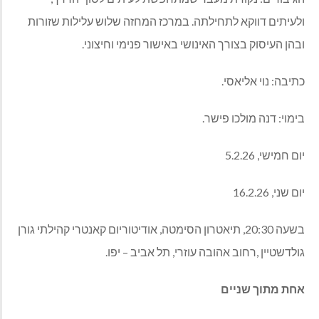
ולעיתים
דווקא
לתחילתה
.
במרכז
המחזה
שלוש
עלילות
שזורות
ובהן
העיסוק
בצורך
האינושי
באישור
פנימי
וחיצוני
.
כתיבה
:
נוי אליאסי
.
בימוי
:
דנה מולכו פישר
.
יום
חמישי
, 5.2.26
יום
שני
, 16.2.26
בשעה
20:30,
תיאטרון הסימטה
,
אודיטוריום קאנטרי קהילתי גורן
גולדשטיין
,
רחוב אהובה עוזרי
,
תל אביב
–
יפו
.
אחת
מתוך
שניים