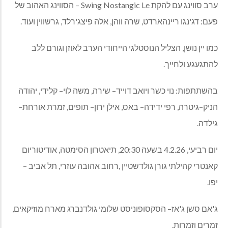
ערב
סווינג
עם
להקת
Swing Nostangic Le –
הסווינג האהוב של
פעם
:
דג
'
נגו ריינהארדט
,
שרה ווהן
,
אלה פיצג
'
רלד
,
גרשווין ועוד
.
כמו יין נושן
,
הצליל הנוסטלגי הייחודי הערב לאוזן וגורם ללב
להתגעגע ולחייך
.
בהשתתפות
:
נוי כשר ויואב דוייד
–
שירה
,
משה לוי
–
קלידי
,
יהודה
הניק
–
גיטרה
,
רפי ידידה
–
באס
,
אילן ירון
–
תופים
,
זמרת אורחת
–
גילדה
.
יום רביעי
, 4.2.26
בשעה
20:30,
תיאטרון הסימטה
,
אודיטוריום
קאנטרי קהילתי גורן גולדשטיין
,
רחוב אהובה עוזרי
,
תל אביב
–
יפו
.
ג
'
אם
סשן
ג
'
אז
–
הסקסופוניסט שלומי גולדנברג מארח מוזיקאים
,
זמרים וזמרות
.