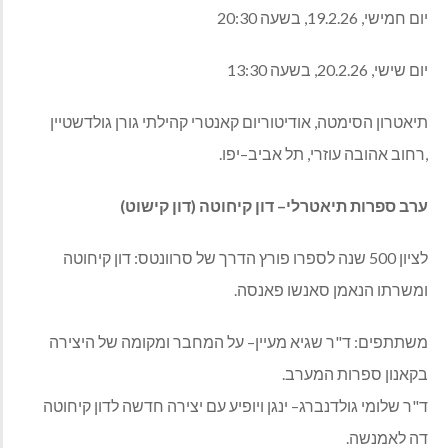
יום
חמישי
, 19.2.26,
בשעה
20:30
יום
שישי
, 20.2.26,
בשעה
13:30
תיאטרון הסימטה
,
אודיטוריום קאנטרי קהילתי גורן גולדשטיין
,
רחוב אהובה עוזרי
,
תל אביב
–
יפו
.
ערב
ספרות
תיאטרלי
–
דון
קיחוטה
(
דון
קישוט
)
לציון
500
שנה לספרו פורץ הדרך של סרוונטס
:
דון קיחוטה
ומשרתו הנאמן סאנשו פאנסה
.
משתתפים
:
ד
"
ר שגיא מעיין
–
על המחבר ומקומה של היצירה
בקאנון ספרות המערב
.
ד
"
ר שלומי גולדנברג
–
ינגן ויופיע עם יצירה חדשה לדון קיחוטה
דה לאמנשה
.