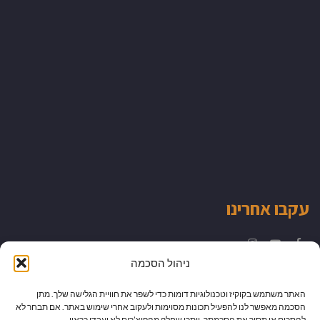
עקבו אחרינו
Instagram
YouTube
Facebook
ניהול הסכמה
האתר משתמש בקוקיז וטכנולוגיות דומות כדי לשפר את חוויית הגלישה שלך. מתן
הסכמה מאפשר לנו להפעיל תכונות מסוימות ולעקוב אחרי שימוש באתר. אם תבחר לא
להסכים או תסיר את הסכמתך, ייתכן שחלק מהפיצ’רים לא יעבדו כראוי.