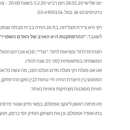
יום שלישי 28.01.20 ויום רביעי 5.2.20 בשעה 20:00 – צוותא
כרטיסים 60 ₪. בטל. 03-6950156
ויקי היא ציירת מצליחה, בת 26 ה
לשעבר:
"ההרפתקנות היא האויב של האדם השפוי!"
הצהרות לחוד ומציאות לחוד. "גנדי", סבא אברהם הנעלם
המשפחה בפתאומיות לפני 25 שנה להודו.
אט אט מגלה ויקי מגלה מדוע נעלם הסב, מה עשה כל אות
המפגש בין היוצרת החיה חיי נוחות לבין הזקן ההרפתקן,
חוויות מסוכנות מצחיקות והזויות כאחד.
זהו מחזה ראשון ליעקב אמסלם, במאי ותיק ועטור פרסי
בתו אופיר אמסלם, וכן את השחקן הותיק יוסי כרמון, תוש