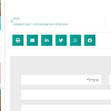
הבא
איש הפולק ירון פישמן וחבורתו – "חבורת אטומיק
אימייל*