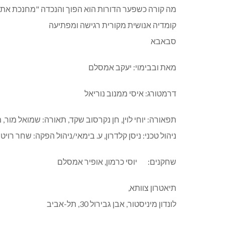
מה קורה כשפער הדורות הוא הפוך והנכדה "מחנכת את
קומדיה אנושית מקורית רגישה ומפתיעה
סבאבא
מאת ובבימוי: יעקב אמסלם
דרמטורג: איסי ממנוב נוריאל
תפאורה: יוחי לוין, חן נקרסוב שקד, תאורה: שמואל מור, מו
ניהול טכני: ניסן קלדרון, ע. בימאי/ניהול הפקה: שחר רויט
שחקנים: יוסי כרמון, אופיר אמסלם
תיאטרון צוותא,
לונדון מיניסטור, אבן גבירול 30, תל-אביב