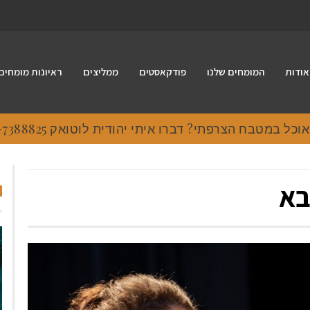
אודות
המומחים שלנו
פודקאסטים
ממליצים
ראיונות מומחים
 במטבח הצרפתי? דברו איתי יהודית לוטואק 054-7388825.
בא