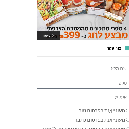
לרכישה
לאתר המשחקים
צור קשר
מעוניין/נת בפרסום טור
מעוניין/נת בפרסום כתבה
מעוניין/נת בהזמנת קוביית פרסום
אחר