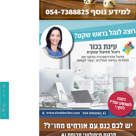
צ
ו
ר
ק
ש
ר