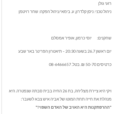
רועי גולן
ניהול טכני: ניסן קלדרון, ע. בימאי/ניהול הפקה: שחר רויטמן
שחקנים: יוסי כרמון, אופיר אמסלם
יום ראשון 26.7 בשעה 20:30 – תיאטרון הפרינג' באר שבע
כרטיסים 50-70 ₪. בטל. 08-6466657
ויקי היא ציירת מצליחה, בת 26 החיה בבית סבתה שנפטרה. היא
מנהלת את חייה תחת המוטו של אביה איש צבא לשעבר:
"ההרפתקנות היא האויב של האדם השפוי!"