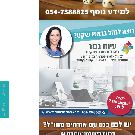
צ
ו
ר
ק
ש
ר