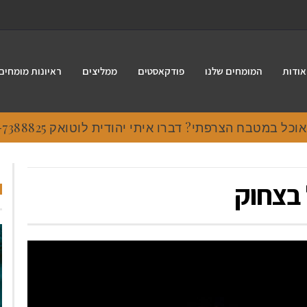
אודות
המומחים שלנו
פודקאסטים
ממליצים
ראיונות מומחים
 במטבח הצרפתי? דברו איתי יהודית לוטואק 054-7388825.
 בצחוק