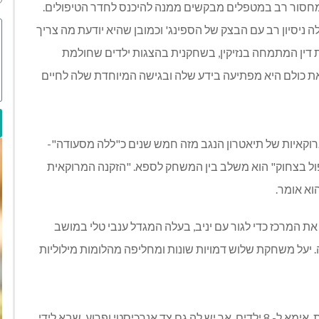
מחסור רב במטפלים מבקשים ממנה להיכנס לחדר הטיפולים.
ה ניסיון רב עם הבצק של הספינג' וכמובן שהיא יודעת מה צריך
 דין המתמחה בנזיקין, בשחקנית בהצגות ילדים שחולמת
את כולם היא מפתיעה בידע שלה ובגישה המיוחדת שלה לחיים
וקאיות של תיאטרון הנגב מזה חמש שנים כ"ללה מסעודה"-
ול בצחוק" הוא משלב בין המשחק לספא. "הזקנה המרוקאית
וא אומר.
ת המרכז כדי לגור עם יניב, בעלה המגדל ענבי טלי במושב
ה. יעל משחקת שלוש דמויות שונות ומחליפה מהלומות מילוליות
פרלה היא מצד אחד סבתא מרוקאית מסורתית ושמרנית, אימא ל- 8 ילדים. אך יש לה גם צד אנרכיסטי ופרוע, שבא לידי