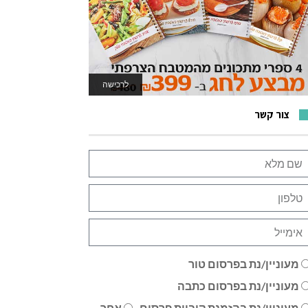
לרכישה
לאתר המשחקים
צור קשר
מעוניין/נת בפרסום טור
מעוניין/נת בפרסום כתבה
מעוניין/נת בהזמנת קוביית פרסום
אחר