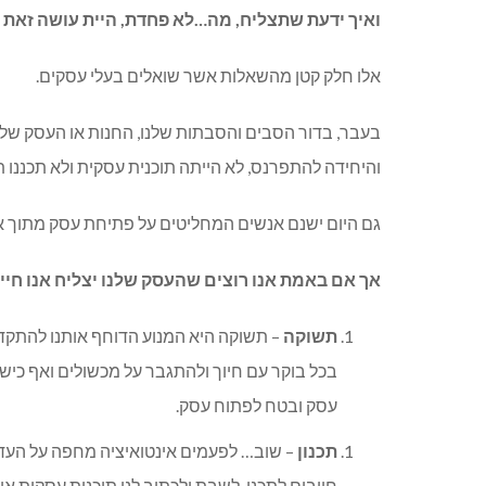
ואיך ידעת שתצליח, מה…לא פחדת, היית עושה זאת 
אלו חלק קטן מהשאלות אשר שואלים בעלי עסקים.
בעבר, בדור הסבים והסבתות שלנו, החנות או העסק ש
והיחידה להתפרנס, לא הייתה תוכנית עסקית ולא תכננו 
גם היום ישנם אנשים המחליטים על פתיחת עסק מתוך אינ
אך אם באמת אנו רוצים שהעסק שלנו יצליח אנו חי
תשוקה
– תשוקה היא המנוע הדוחף אותנו להתקדם
בכל בוקר עם חיוך ולהתגבר על מכשולים ואף כיש
עסק ובטח לפתוח עסק.
תכנון
– שוב… לפעמים אינטואיציה מחפה על העדר 
חייבים לתכנן. לשבת ולכתוב לנו תוכנית עסקית או