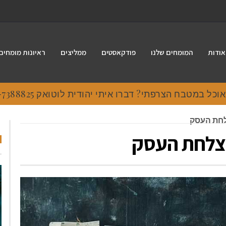
אודות
המומחים שלנו
פודקאסטים
ממליצים
ראיונות מומחים
 במטבח הצרפתי? דברו איתי יהודית לוטואק 054-7388825.
לחת העסק
הצלחת העסק