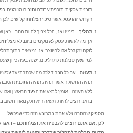
תוכנית עסקית, תוכנית עבודה ותזרים מזומנים. 
הקדוש, זהו עסק אשר סיכוי הצלחתו קלושים, לכן חי
תהליך
– בימינו אנו, הכל צריך להיות מהר… כאן ועש
אך מה לעשות, עסק לא מקימים ביום, לא מצליחים 
לוקח זמן לכל אלו להיווצר ואנו נמצאים בתוך תהלי
למי שאין סבלנות לתהליכים, ישנה בעיה כיוון שעסק
תעוזה
– עם כל הכבוד לכל מה שכתבתי עד עכשיו
תהיה התשוקה אשר תהיה, תהיה התוכנית הטובה בי
ללא תעוזה – אומץ לבצע את הצעד הראשון ואלו ש
בו אנו רוצים להיות. תעוזה היא חלק מאוד חשוב בבנ
מספיק שחסרה צלע אחת במרובע הזה כדי שניכשל.
לכן, אם אתם רוצים להבטיח את הצלחתכם – דאגו 
מדויק, סבלנות לתהליך שבדרך ותעוזה לעשות צעדים