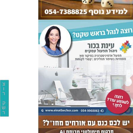
צ
ו
ר
ק
ש
ר