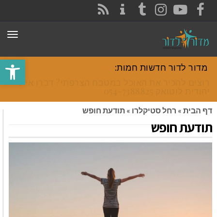
CONTACT
RSS
INSTAGRAM
TUMBLR
YOUTUBE
FACEBOOK
תפר
פתח סרגל
מדור לדור חדשות חמות:
רוצים להכיר את האוכל במטבח הצרפתי? דברו איתי
יהודית לוטואק 054-7388825.
דף הבית
»
רחל סטיקלרו
»
תודעת חופש
תודעת חופש