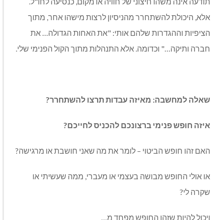
תודעה אינה משהו חיצוני של חוויה או מקום, כנסיעה לחו"ל.
אלא, היכולת להשתחרר מהניסיון לרצות מישהו אחר, מתוך
הציפיות וההגדרות שלהם אותי: "את האחות הגדולה… את
חברה ותיקה…" וכדומה. אלא התנהלות מתוך הקול הפנימי שלי.
שאלה למחשבה: מאיזה עבדות תרצו להשתחרר?
איזה חופש פנימי ברצונכם להכניס לחייכם?
האם זהו חופש הביטוי – לומר את מה שאני חושבת או מרגישה?
או אולי החופש מבושה בעצמי או מעברי, ממה שעשיתי או
שקרה לי?
ויכול להיות שזהו החופש מפחד מ…