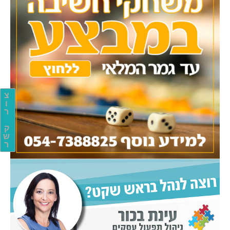
צ
ו
ר
ק
ש
ר