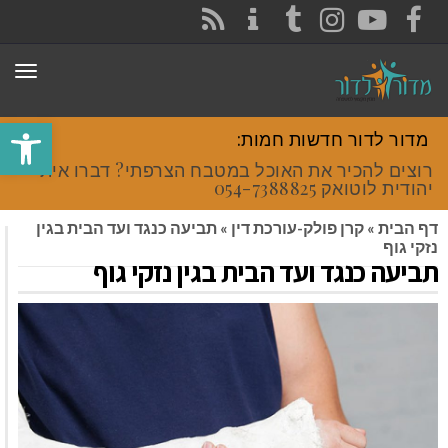
CONTACT
RSS
INSTAGRAM
TUMBLR
YOUTUBE
FACEBOOK
תפר
פתח סרגל
מדור לדור חדשות חמות:
רוצים להכיר את האוכל במטבח הצרפתי? דברו איתי
יהודית לוטואק 054-7388825.
דף הבית
»
קרן פולק-עורכת דין
»
תביעה כנגד ועד הבית בגין
נזקי גוף
תביעה כנגד ועד הבית בגין נזקי גוף