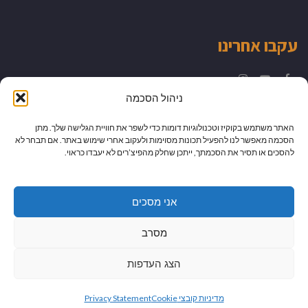
עקבו אחרינו
Instagram
YouTube
Facebook
ניהול הסכמה
האתר משתמש בקוקיז וטכנולוגיות דומות כדי לשפר את חוויית הגלישה שלך. מתן
הסכמה מאפשר לנו להפעיל תכונות מסוימות ולעקוב אחרי שימוש באתר. אם תבחר לא
להסכים או תסיר את הסכמתך, ייתכן שחלק מהפיצ’רים לא יעבדו כראוי.
אני מסכים
מסרב
הצג העדפות
גלילה
מיתוג עיצוב ובניית אתרים
מדיניות קובצי Cookie
Privacy Statement