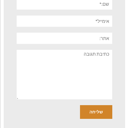
שם:*
אימייל*
אתר:
תגובה