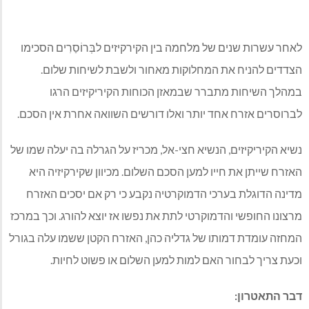
לאחר עשרות שנים של מלחמה בין הקירקיזים לבְּרוֹסַרִים הסכימו
הצדדים להניח את המחלוקות מאחור ולשבת לשיחות שלום.
במהלך השיחות מתברר שבמאזן הכוחות הקיריקיזים הרגו
לברוסרים אזרח אחד יותר ואלו דורשים השוואה אחרת אין הסכם.
נשיא הקיריקיזים, הנשיא חצי-אל, מכריז על הגרלה בה יעלה שמו של
האזרח שייתן את חייו למען הסכם השלום. מכיוון שקירקיזיה היא
מדינה הדוגלת בערכי הדמוקרטיה נקבע כי רק אם יסכים האזרח
מרצונו החופשי והדמוקרטי לתת את נפשו אז יוצא להורג. וכך במרכז
המחזה עומדת דמותו של גדליה כהן, האזרח הקטן ששמו עלה בגורל
וכעת צריך לבחור האם למות למען השלום או פשוט לחיות.
דבר התאטרון: