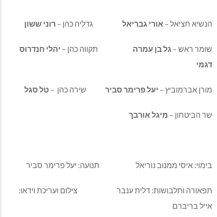
הנשיא חציאל –
אורי גבריאל
גדליה כהן –
רוני ששון
שומר ראש –
גל בן עמרה
תקווה כהן –
יהלי חנדרוס
דגמי
מורן אברמוביץ –
יעל פרימר סביר
שירה כהן –
טל סגל
שר הביטחון –
מיגל אורבך
בימוי: איסי ממנוב נוריאל תנועה: יעל פרימר סביר
תפאורה ותלבושות: דלית ענבר צילום ועריכת וידאו:
אייל בריברם