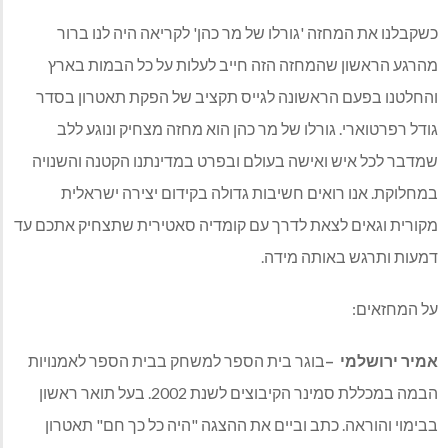
כשקבלנו את המחזה 'גורלו של מר כהן' לקריאה היה לנו ברור
מהרגע הראשון שהמחזה הזה חייב לעלות על כל הבמות בארץ
והחלטנו בפעם הראשונה לגייס תקציב של הפקת תאטרון בסדר
גודל רפרטוארי. גורלו של מר כהן הוא מחזה מצחיק ונוגע ללב
שמדבר לכל איש ואישה בעולם ובפרט במדינתנו הקטנה והשנויה
במחלוקת. אנו רואים חשיבות גדולה בקידום יצירה ישראלית
מקורית וגאים לצאת לדרך עם קומדיה סאטירית שתצחיק אתכם עד
דמעות ותרגש באותה מידה.
על המחזאים:
אמיר ירושלמי –
בוגר בית הספר למשחק בבית הספר לאמנויות
הבמה במכללת סמינר הקיבוצים לשנת 2002. בעל תואר ראשון
בבימוי והוראה. כתב וביים את ההצגה "היה כל כך חם" תאטרון