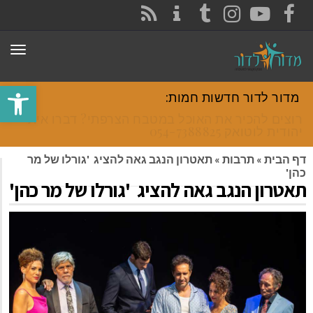
CONTACT
RSS
INSTAGRAM
TUMBLR
YOUTUBE
FACEBOOK
תפר
פתח סרגל
מדור לדור חדשות חמות:
רוצים להכיר את האוכל במטבח הצרפתי? דברו איתי
יהודית לוטואק 054-7388825.
דף הבית
»
תרבות
»
תאטרון הנגב גאה להציג 'גורלו של מר
כהן'
תאטרון הנגב גאה להציג 'גורלו של מר כהן'