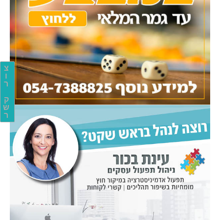
צ
ו
ר
ק
ש
ר